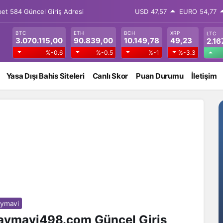
et 584 Güncel Giriş Adresi
USD
47,57
EURO
54,77
BTC
ETH
BCH
XRP
LTC
3.070.115,00
90.839,00
10.149,78
49,23
2.16
%-0.6
%-0.5
%-1
%-3.3
eri
Yasa Dışı Bahis Siteleri
Canlı Skor
Puan Durumu
İletişim
ymavi
aymavi498.com Güncel Giriş