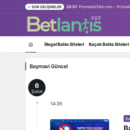
22:37
Prizmabet584.com – Prizmab
SON GELIŞMELER
Baymavi Güncel Haberl
İllegal Bahis Siteleri
Kaçak Bahis Siteleri
Baymavi Güncel
6
Şubat
14:35
Ba
B