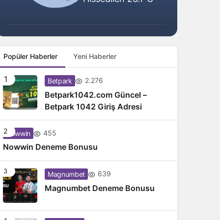
Popüler Haberler
Yeni Haberler
1
2.276
Betpark
Betpark1042.com Güncel –
Betpark 1042 Giriş Adresi
2
455
Nowwin
Nowwin Deneme Bonusu
3
639
Magnumbet
Magnumbet Deneme Bonusu