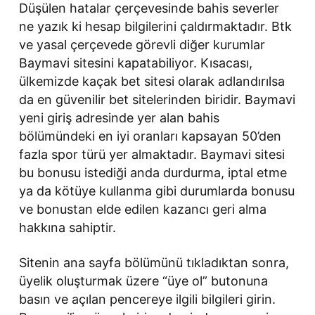
Düşülen hatalar çerçevesinde bahis severler
ne yazık ki hesap bilgilerini çaldırmaktadır. Btk
ve yasal çerçevede görevli diğer kurumlar
Baymavi sitesini kapatabiliyor. Kısacası,
ülkemizde kaçak bet sitesi olarak adlandırılsa
da en güvenilir bet sitelerinden biridir. Baymavi
yeni giriş adresinde yer alan bahis
bölümündeki en iyi oranları kapsayan 50’den
fazla spor türü yer almaktadır. Baymavi sitesi
bu bonusu istediği anda durdurma, iptal etme
ya da kötüye kullanma gibi durumlarda bonusu
ve bonustan elde edilen kazancı geri alma
hakkına sahiptir.
Sitenin ana sayfa bölümünü tıkladıktan sonra,
üyelik oluşturmak üzere “üye ol” butonuna
basın ve açılan pencereye ilgili bilgileri girin.