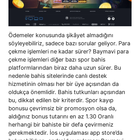
Ödemeler konusunda şikâyet almadığını
söyleyebiliriz, sadece bazı sorular geliyor. Para
çekme işlemleri ne kadar sürer? Baymavi para
çekme işlemleri diğer bazı spor bahis
platformlarından biraz daha uzun sürer. Bu
nedenle bahis sitelerinde canlı destek
hizmetinin olması her bir üye açısından da
oldukça önemlidir. Bahis tutkunları açısından
bu, dikkat edilen bir kriterdir. Spor kayıp
bonusu çevrimsiz bir promosyon olsa da,
aldığınız bonus tutarını en az 1.30 Oranlı
herhangi bir bahiste bir defa çevirmeniz
gerekmektedir. İos uygulaması app store’da