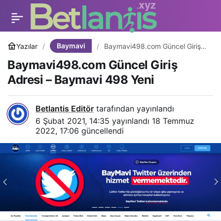
Baymavi
Yazılar
Baymavi498.com Güncel Giriş
Adresi – Baymavi 498 Yeni
Baymavi498.com Güncel Giriş
Adresi – Baymavi 498 Yeni
Betlantis Editör
tarafından yayınlandı
6 Şubat 2021, 14:35
yayınlandı
18 Temmuz
2022, 17:06
güncellendi