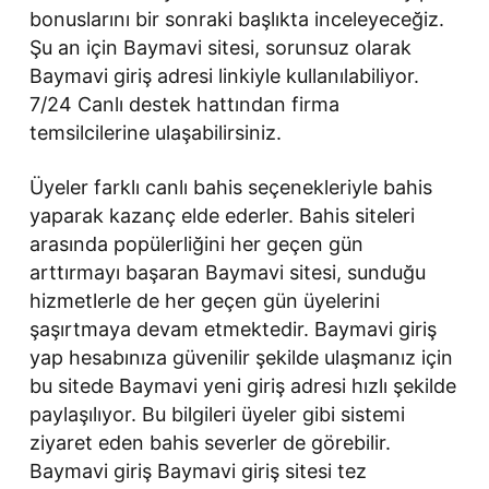
bonuslarını bir sonraki başlıkta inceleyeceğiz.
Şu an için Baymavi sitesi, sorunsuz olarak
Baymavi giriş adresi linkiyle kullanılabiliyor.
7/24 Canlı destek hattından firma
temsilcilerine ulaşabilirsiniz.
Üyeler farklı canlı bahis seçenekleriyle bahis
yaparak kazanç elde ederler. Bahis siteleri
arasında popülerliğini her geçen gün
arttırmayı başaran Baymavi sitesi, sunduğu
hizmetlerle de her geçen gün üyelerini
şaşırtmaya devam etmektedir. Baymavi giriş
yap hesabınıza güvenilir şekilde ulaşmanız için
bu sitede Baymavi yeni giriş adresi hızlı şekilde
paylaşılıyor. Bu bilgileri üyeler gibi sistemi
ziyaret eden bahis severler de görebilir.
Baymavi giriş Baymavi giriş sitesi tez