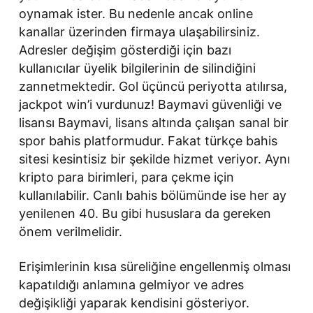
oynamak ister. Bu nedenle ancak online
kanallar üzerinden firmaya ulaşabilirsiniz.
Adresler değişim gösterdiği için bazı
kullanıcılar üyelik bilgilerinin de silindiğini
zannetmektedir. Gol üçüncü periyotta atılırsa,
jackpot win’i vurdunuz! Baymavi güvenliği ve
lisansı Baymavi, lisans altında çalışan sanal bir
spor bahis platformudur. Fakat türkçe bahis
sitesi kesintisiz bir şekilde hizmet veriyor. Aynı
kripto para birimleri, para çekme için
kullanılabilir. Canlı bahis bölümünde ise her ay
yenilenen 40. Bu gibi hususlara da gereken
önem verilmelidir.
Erişimlerinin kısa süreliğine engellenmiş olması
kapatıldığı anlamına gelmiyor ve adres
değişikliği yaparak kendisini gösteriyor.