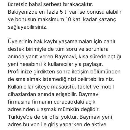
ücretsiz bahsi serbest bırakacaktır.
Bakiyenizde en fazla 5 tl var ise bonusu alabilir
ve bonusun maksimum 10 katı kadar kazanç
sağlayabilirsiniz.
Üyelerinin hak kaybı yaşamamaları için canlı
destek birimiyle de tüm soru ve sorunlara
anında yanıt veren Baymavi, kısa sürede açtığı
yeni hesabını ilk kullanıcılarıyla paylaşır.
Profilinize girdikten sonra iletişim bölümünden
de sms almak istemediğinizi belirtebilirsiniz.
Kullanıcılar siteye masaüstü, tablet ve mobil
cihazlardan anında erişebilir. Baymavi
firmasına firmanın curacao’daki açık
adresinden ulaşmak mümkün değildir.
Türkiye’de de bir ofisi yoktur. Baymavi yeni
adres bu vpn ile giriş yaparken de aktive