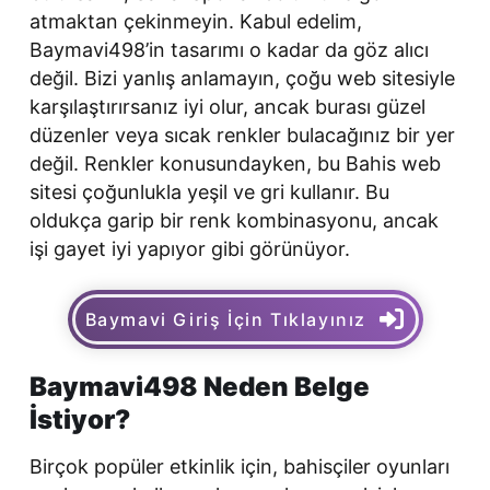
atmaktan çekinmeyin. Kabul edelim,
Baymavi498’in tasarımı o kadar da göz alıcı
değil. Bizi yanlış anlamayın, çoğu web sitesiyle
karşılaştırırsanız iyi olur, ancak burası güzel
düzenler veya sıcak renkler bulacağınız bir yer
değil. Renkler konusundayken, bu Bahis web
sitesi çoğunlukla yeşil ve gri kullanır. Bu
oldukça garip bir renk kombinasyonu, ancak
işi gayet iyi yapıyor gibi görünüyor.
Baymavi Giriş İçin Tıklayınız
Baymavi498 Neden Belge
İstiyor?
Birçok popüler etkinlik için, bahisçiler oyunları