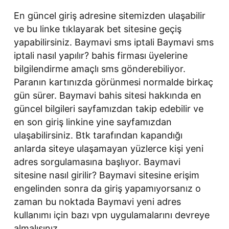
En güncel giriş adresine sitemizden ulaşabilir
ve bu linke tıklayarak bet sitesine geçiş
yapabilirsiniz. Baymavi sms iptali Baymavi sms
iptali nasıl yapılır? bahis firması üyelerine
bilgilendirme amaçlı sms gönderebiliyor.
Paranın kartınızda görünmesi normalde birkaç
gün sürer. Baymavi bahis sitesi hakkında en
güncel bilgileri sayfamızdan takip edebilir ve
en son giriş linkine yine sayfamızdan
ulaşabilirsiniz. Btk tarafından kapandığı
anlarda siteye ulaşamayan yüzlerce kişi yeni
adres sorgulamasına başlıyor. Baymavi
sitesine nasıl girilir? Baymavi sitesine erişim
engelinden sonra da giriş yapamıyorsanız o
zaman bu noktada Baymavi yeni adres
kullanımı için bazı vpn uygulamalarını devreye
almalısınız.