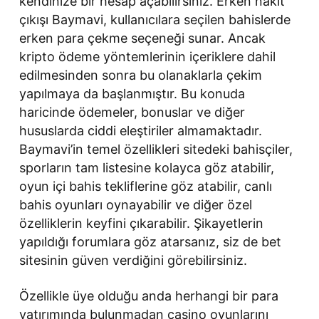
kendinize bir hesap açabilirsiniz. Erken nakit
çıkışı Baymavi, kullanıcılara seçilen bahislerde
erken para çekme seçeneği sunar. Ancak
kripto ödeme yöntemlerinin içeriklere dahil
edilmesinden sonra bu olanaklarla çekim
yapılmaya da başlanmıştır. Bu konuda
haricinde ödemeler, bonuslar ve diğer
hususlarda ciddi eleştiriler almamaktadır.
Baymavi’in temel özellikleri sitedeki bahisçiler,
sporların tam listesine kolayca göz atabilir,
oyun içi bahis tekliflerine göz atabilir, canlı
bahis oyunları oynayabilir ve diğer özel
özelliklerin keyfini çıkarabilir. Şikayetlerin
yapıldığı forumlara göz atarsanız, siz de bet
sitesinin güven verdiğini görebilirsiniz.
Özellikle üye olduğu anda herhangi bir para
yatırımında bulunmadan casino oyunlarını