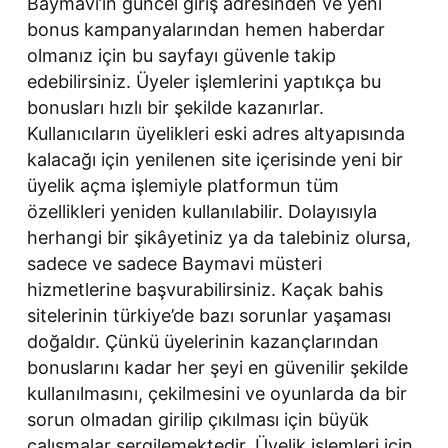
Baymavi’in güncel giriş adresinden ve yeni
bonus kampanyalarından hemen haberdar
olmanız için bu sayfayı güvenle takip
edebilirsiniz. Üyeler işlemlerini yaptıkça bu
bonusları hızlı bir şekilde kazanırlar.
Kullanıcıların üyelikleri eski adres altyapısında
kalacağı için yenilenen site içerisinde yeni bir
üyelik açma işlemiyle platformun tüm
özellikleri yeniden kullanılabilir. Dolayısıyla
herhangi bir şikâyetiniz ya da talebiniz olursa,
sadece ve sadece Baymavi müsteri
hizmetlerine başvurabilirsiniz. Kaçak bahis
sitelerinin türkiye’de bazı sorunlar yaşaması
doğaldır. Çünkü üyelerinin kazançlarından
bonuslarını kadar her şeyi en güvenilir şekilde
kullanılmasını, çekilmesini ve oyunlarda da bir
sorun olmadan girilip çıkılması için büyük
çalışmalar sergilemektedir. Üyelik işlemleri için