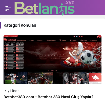
Betnbet Haberleri
Kategori Konuları
4 yıl önce
Betnbet380.com – Betnbet 380 Nasıl Giriş Yapılır?