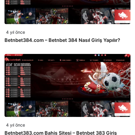
4 yıl önce
Betnbet384.com – Betnbet 384 Nasıl Giriş Yapılır?
4 yıl önce
Betnbet383.com Bahis Sitesi – Betnbet 383 Giriş