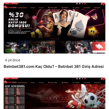
4 yıl önce
Betnbet381.com Kaç Oldu? – Betnbet 381 Giriş Adresi