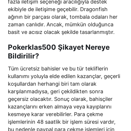
fazla iletişim seçeneği aracılığıyla destek
ekibiyle de iletişime geçebilir. Dragonfish
ağının bir parçası olarak, tombala odaları her
zaman canlıdır. Ancak, mümkün olduğunca
basit ve acısız olacak şekilde tasarlanmıştır.
Pokerklas500 Şikayet Nereye
Bildirilir?
Tüm ücretsiz bahisler ve bu tür tekliflerin
kullanımı yoluyla elde edilen kazançlar, geçerli
koşullardan herhangi biri tam olarak
karşılanmadıysa, geri çekildikten sonra
geçersiz olacaktır. Sonuç olarak, bahisçiler
kazançlarını erken almaya veya kayıplarını
kesmeye karar verebilirler. Para çekme
işlemlerinin 48 saatlik bir işlem süresi vardır,
bu nedenle paypal para çekme işlemleri için