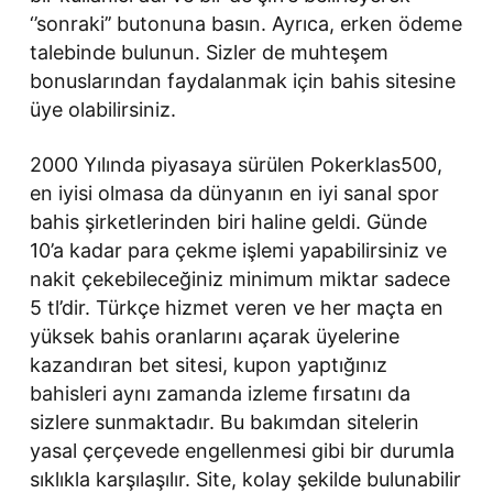
‘’sonraki’’ butonuna basın. Ayrıca, erken ödeme
talebinde bulunun. Sizler de muhteşem
bonuslarından faydalanmak için bahis sitesine
üye olabilirsiniz.
2000 Yılında piyasaya sürülen Pokerklas500,
en iyisi olmasa da dünyanın en iyi sanal spor
bahis şirketlerinden biri haline geldi. Günde
10’a kadar para çekme işlemi yapabilirsiniz ve
nakit çekebileceğiniz minimum miktar sadece
5 tl’dir. Türkçe hizmet veren ve her maçta en
yüksek bahis oranlarını açarak üyelerine
kazandıran bet sitesi, kupon yaptığınız
bahisleri aynı zamanda izleme fırsatını da
sizlere sunmaktadır. Bu bakımdan sitelerin
yasal çerçevede engellenmesi gibi bir durumla
sıklıkla karşılaşılır. Site, kolay şekilde bulunabilir