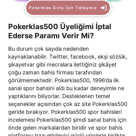
Pokerklas Giriş İçin Tıklayınız
Pokerklas500 Üyeliğimi İptal
Ederse Paramı Verir Mi?
Bu durum çok sayıda nedenden
kaynaklanabilir. Twitter, facebook, ekşi sözlük,
şikayetvar gibi mecralara ilettiğiniz şikâyet
çoğu zaman bahis firması tarafından
görülmemektedir. Pokerklas500, 1996’da ilk
sanal spor bahsini aldı bu kadar deneyimle ne
yaptıklarını biliyorlar. Desteklenen temel
seçenekler açısından çok az site Pokerklas500
geride bırakıyor. Pokerklas500 spor bahisleri
incelemesi Pokerklas500 şimdi sanal bahis için
önde gelen markalardan biridir ve spor bahis
platformu bazı etkileyici güçlü yönlerle birlikte