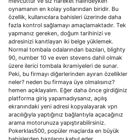
mevcuttur ve siz hareket halindeyken
oynamanın en kolay yollarından biridir. Bu
özellik, kullanıcılara bahisleri üzerinde daha
fazla kontrol sağlamayı amaçlamaktadır. Tek
yapmanız gereken, doğum tarihinizi ve
adresinizi kanıtlayan iki belge yüklemek.
Normal tombala odalarından bazıları, blighty
90, number 10 ve even stevens dahil olmak
üzere ilerici tombala ikramiyeleri de sunar.
Peki, bu firmayı diğerlerinden ayıran özellikler
neler? neden bu firmaya üye olmalısınız?
hemen açıklayalım. Eğer daha önce girdiğiniz
platforma giriş yapamadıysanız, açılış
ekranındaki yeni adresi kopyalayarak vpn
aracılığıyla yaptığınız bağlantıyla açacağınız
arama motorunuza yapıştırabilirsiniz.
Pokerklas500, popüler maçlarda en büyük
bahislerden bazılarını kabul eder.