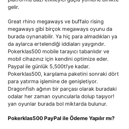
gelir.
Great rhino megaways ve buffalo rising
megaways gibi birçok megaways oyunu da
burada oynanabilir. Ya hiç para almadıkları ya
da aylarca ertelendiği iddiaları yaygındır.
Pokerklas500 mobile tarayıcı tabanlıdır ve
mobil cihazınız için kendini optimize eder.
Paypal ile günlük 5,500tl’ye kadar.
Pokerklas500, karşılama paketini sonraki dört
para yatırma işlemine de genişletiyor.
Dragonfish ağının bir parçası olarak buradaki
odalar her zaman oyuncularla dolup taşıyor!
yan oyunlar burada bol miktarda bulunur.
Pokerklas500 PayPal ile Ödeme Yapılır mı?