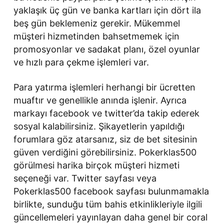
yaklaşık üç gün ve banka kartları için dört ila
beş gün beklemeniz gerekir. Mükemmel
müşteri hizmetinden bahsetmemek için
promosyonlar ve sadakat planı, özel oyunlar
ve hızlı para çekme işlemleri var.
Para yatırma işlemleri herhangi bir ücretten
muaftır ve genellikle anında işlenir. Ayrıca
markayı facebook ve twitter’da takip ederek
sosyal kalabilirsiniz. Şikayetlerin yapıldığı
forumlara göz atarsanız, siz de bet sitesinin
güven verdiğini görebilirsiniz. Pokerklas500
görülmesi harika birçok müşteri hizmeti
seçeneği var. Twitter sayfası veya
Pokerklas500 facebook sayfası bulunmamakla
birlikte, sunduğu tüm bahis etkinlikleriyle ilgili
güncellemeleri yayınlayan daha genel bir coral