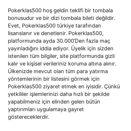
Pokerklas500 hoş geldin teklifi bir tombala
bonusudur ve bir dizi tombala bileti değildir.
Evet, Pokerklas500 türkiye tarafından
lisanslanır ve denetlenir. Pokerklas500,
platformunda ayda 30.000’Den fazla maç
yayınladığını iddia ediyor. Üyelik için sizden
istenilen tüm bilgiler, site platformunda gizli
kalır ve kişisel verileriniz koruma altına alınır.
Ülkenizde mevcut olan tüm para yatırma
yöntemlerinin bir listesini görmek için
Pokerklas500 ziyaret etmek en iyisidir. Çünkü
yetkililer işlemlerinizi daha hızlı bir şekilde
yapabilmeniz için elinden gelen bütün
yaptırımları uygulamaya gayret
göstereceklerdir.