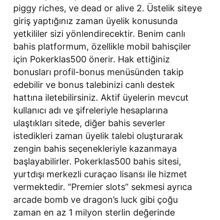
piggy riches, ve dead or alive 2. Üstelik siteye
giriş yaptığınız zaman üyelik konusunda
yetkililer sizi yönlendirecektir. Benim canlı
bahis platformum, özellikle mobil bahisçiler
için Pokerklas500 önerir. Hak ettiğiniz
bonusları profil-bonus menüsünden takip
edebilir ve bonus talebinizi canlı destek
hattına iletebilirsiniz. Aktif üyelerin mevcut
kullanıcı adı ve şifreleriyle hesaplarına
ulaştıkları sitede, diğer bahis severler
istedikleri zaman üyelik talebi oluşturarak
zengin bahis seçenekleriyle kazanmaya
başlayabilirler. Pokerklas500 bahis sitesi,
yurtdışı merkezli curaçao lisansı ile hizmet
vermektedir. “Premier slots” sekmesi ayrıca
arcade bomb ve dragon’s luck gibi çoğu
zaman en az 1 milyon sterlin değerinde