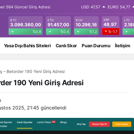
et 584 Güncel Giriş Adresi
USD
47,57
EURO
54,77
XRP
BTC
ETH
BCH
LTC
48,97
3.096.360,00
91.457,00
10.296,16
2.18
%0.9
%0.4
%1.2
%-1.7
Yasa Dışı Bahis Siteleri
Canlı Skor
Puan Durumu
İletişim
 – Betorder 190 Yeni Giriş Adresi
der 190 Yeni Giriş Adresi
ı
ustos 2025, 21:45
güncellendi
, diğer liglere veya tarihlere göz atabilirsiniz.