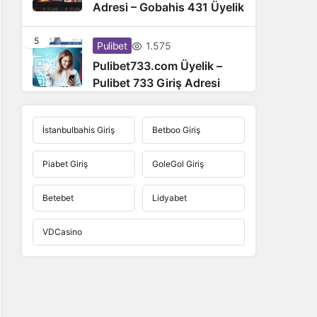
Adresi – Gobahis 431 Üyelik
5
1.575
Pulibet
Pulibet733.com Üyelik –
Pulibet 733 Giriş Adresi
İstanbulbahis Giriş
Betboo Giriş
Piabet Giriş
GoleGol Giriş
Betebet
Lidyabet
VDCasino