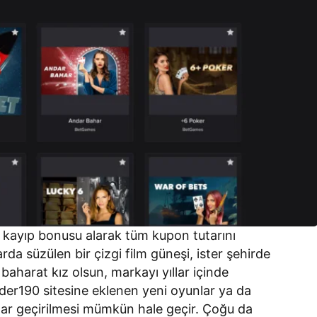
 kayıp bonusu alarak tüm kupon tutarını
a süzülen bir çizgi film güneşi, ister şehirde
baharat kız olsun, markayı yıllar içinde
rder190 sitesine eklenen yeni oyunlar ya da
nlar geçirilmesi mümkün hale geçir. Çoğu da