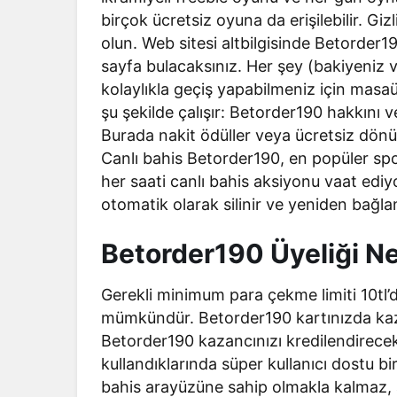
birçok ücretsiz oyuna da erişilebilir. Giz
olun. Web sitesi altbilgisinde Betorder
sayfa bulacaksınız. Her şey (bakiyeniz v
kolaylıkla geçiş yapabilmeniz için masaü
şu şekilde çalışır: Betorder190 hakkını 
Burada nakit ödüller veya ücretsiz dönüş
Canlı bahis Betorder190, en popüler sp
her saati canlı bahis aksiyonu vaat ediyor
otomatik olarak silinir ve yeniden bağl
Betorder190 Üyeliği Ne
Gerekli minimum para çekme limiti 10tl’di
mümkündür. Betorder190 kartınızda kaza
Betorder190 kazancınızı kredilendirecek
kullandıklarında süper kullanıcı dostu 
bahis arayüzüne sahip olmakla kalmaz, ay