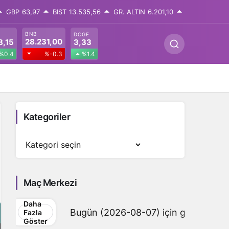
GBP
63,97
BIST
13.535,56
GR. ALTIN
6.201,10
BNB
DOGE
28.231,00
8,15
3,33
%0.4
%1.4
%-0.3
Kategoriler
Kategoriler
Maç Merkezi
Daha
Bugün (2026-08-07) için gösterilebilecek 
Fazla
Göster