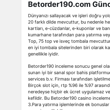
Betorder190.com Günc
Dünyanızı sallayacak ve işleri doğru yol
20 farklı dilde mevcuttur, bu nedenle 
kartları, e-cüzdanlar, e-kuponlar ve ban
kumarhane tarafından para yatırma vey
Top, 75 top ve isveç tombala mevcuttu
en iyi tombala sitelerinden biri olarak k
genellikle iyidir.
Betorder190 inceleme sonucu genel olara
sunan iyi bir sanal spor bahis platform
services b.v. Firması tarafından işletilme
Birçok slot için, rtp %96 ile %97 arasın
neredeyse hiçbir ek ücret uygulamaz v
kefildir. Bu Betorder190 casino inceleme
3.Para yatırma işlemlerinde ek bonuslar