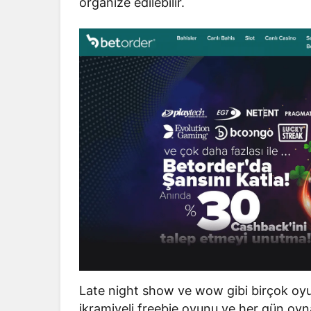
organize edilebilir.
Late night show ve wow gibi birçok oyun
ikramiyeli freebie oyunu ve her gün oy