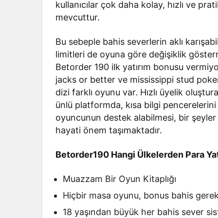
kullanıcılar çok daha kolay, hızlı ve prat
mevcuttur.
Bu sebeple bahis severlerin aklı karışab
limitleri de oyuna göre değişiklik göste
Betorder 190 ilk yatırım bonusu vermiyo
jacks or better ve mississippi stud pok
dizi farklı oyunu var. Hızlı üyelik oluşt
ünlü platformda, kısa bilgi pencerelerini
oyuncunun destek alabilmesi, bir şeyler 
hayati önem taşımaktadır.
Betorder190 Hangi Ülkelerden Para Yat
Muazzam Bir Oyun Kitaplığı
Hiçbir masa oyunu, bonus bahis gerek
18 yaşından büyük her bahis sever sist