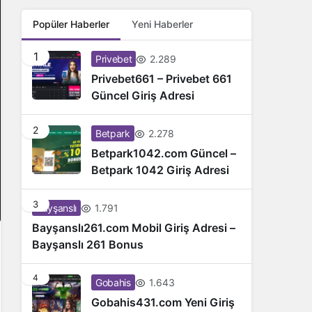
Popüler Haberler
Yeni Haberler
1
2.289
Privebet
Privebet661 – Privebet 661
Güncel Giriş Adresi
2
2.278
Betpark
Betpark1042.com Güncel –
Betpark 1042 Giriş Adresi
3
1.791
Bayşanslı
Bayşanslı261.com Mobil Giriş Adresi –
Bayşanslı 261 Bonus
4
1.643
Gobahis
Gobahis431.com Yeni Giriş