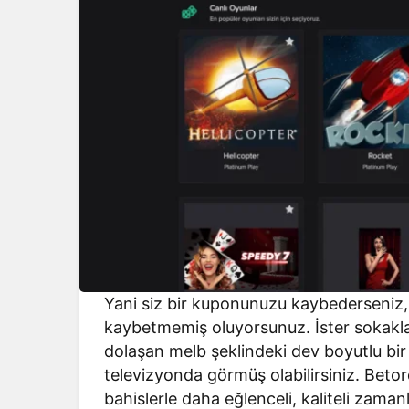
Yani siz bir kuponunuzu kaybederseniz,
kaybetmemiş oluyorsunuz. İster sokaklard
dolaşan melb şeklindeki dev boyutlu bir 
televizyonda görmüş olabilirsiniz. Beto
bahislerle daha eğlenceli, kaliteli zama