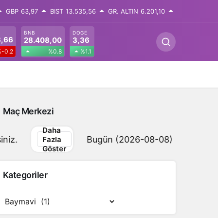
GBP
63,97
BIST
13.535,56
GR. ALTIN
6.201,10
BNB
DOGE
3,66
28.408,00
3,36
%0.8
%1.1
-0.2
Maç Merkezi
Daha
Bugün (2026-08-08) için gösterilebile
Fazla
Göster
Kategoriler
Kategoriler