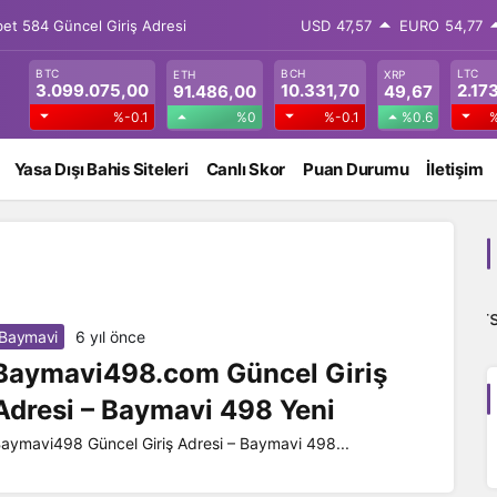
et 584 Güncel Giriş Adresi
USD
47,57
EURO
54,77
BTC
BCH
LTC
ETH
XRP
3.099.075,00
10.331,70
2.17
91.486,00
49,67
%0
%0.6
%-0.1
%-0.1
%
Yasa Dışı Bahis Siteleri
Canlı Skor
Puan Durumu
İletişim
adır, diğer liglere veya tarihlere göz atabilirsiniz.
Baymavi
6 yıl önce
Baymavi498.com Güncel Giriş
Adresi – Baymavi 498 Yeni
aymavi498 Güncel Giriş Adresi – Baymavi 498...