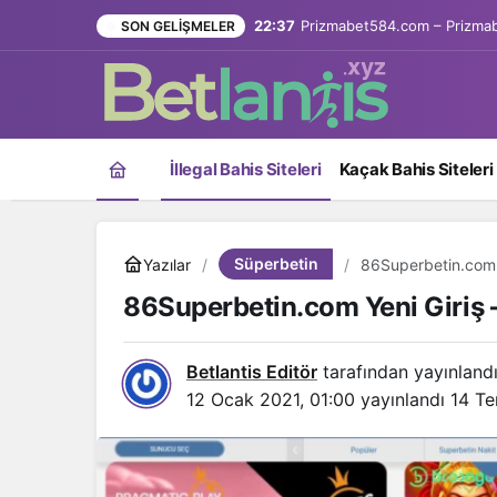
22:37
Prizmabet584.com – Prizmab
SON GELIŞMELER
İllegal Bahis Siteleri
Kaçak Bahis Siteleri
Süperbetin
Yazılar
86Superbetin.com Y
86Superbetin.com Yeni Giriş 
Betlantis Editör
tarafından yayınland
12 Ocak 2021, 01:00
yayınlandı
14 T
(2026-08-07) için gösterilebilecek maç bulunmamaktadı