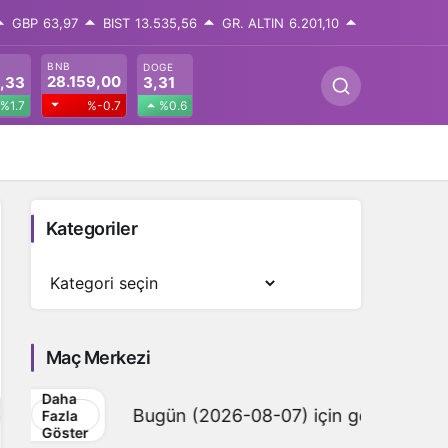
GBP
63,97
BIST
13.535,56
GR. ALTIN
6.201,10
BNB
DOGE
28.159,00
2,33
3,31
%1.7
%0.6
%-0.7
Kategoriler
Kategoriler
Maç Merkezi
Daha
Bugün (2026-08-07) için gösterilebilecek 
Fazla
Göster