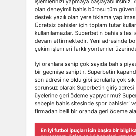
işlemlerinizi yapmaya başlayabilirsiniz.
olan deneyimli bahis bürosu tüm güvenlik
destek yazılı olan yere tıklama yapılmas
Ücretsiz bahisler için toplam tutar kulla
kullanılamazlar. Superbetin bahis sitesi a
devam ettirmektedir. Yeni adresinde bon
çekim işlemleri farklı yöntemler üzerinde
İyi oranlara sahip çok sayıda bahis piya
bir geçmişe sahiptir. Superbetin kapand
son adresi ne oldu gibi sorularla çok sık 
sorunsuz olarak Superbetin giriş adresi 
üyelerine geri ödeme yapıyor mu? Superb
sebeple bahis sitesinde spor bahisleri 
firmadan belli bir oranda geri ödeme alab
En iyi futbol ipuçları için başka bir bilgi