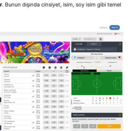
r
. Bunun dışında cinsiyet, isim, soy isim gibi temel