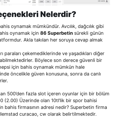
çenekleri Nelerdir?
ahis oynamak mümkündür. Avcılık, dağcılık gibi
i bahis oynamak için
86 Superbetin
sürekli günün
platformdur. Akla takılan her soruya cevap almak
rı paraları çekemediklerinde ve yaşadıkları diğer
ilmektedirler. Böylece son derece güvenli bir
hepsi için bahis oynamak mümkün hale
erinde öncelikle güven konusuna, sonra da canlı
ler.
dan 500’den fazla slot içeren oyunlar için bir bölüm
 (2.00) Üzerinde olan 10tl’lik bir spor bahisi
in bahis firmasının adresi nedir? Superbetin firma
lemstad curacao, cw olarak belirtilmektedir.