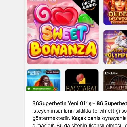
86Superbetin Yeni Giriş
– 86 Superbet
isteyen insanların sıklıkla tercih ettiği so
göstermektedir.
Kaçak bahis
oynayanlar 
olmasıdır. Bu da sitenin lisanslı olması ile