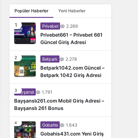
Popüler Haberler
Yeni Haberler
1
2.289
Privebet
Privebet661 – Privebet 661
Güncel Giriş Adresi
2
2.278
Betpark
Betpark1042.com Güncel –
Betpark 1042 Giriş Adresi
3
1.791
Bayşanslı
Bayşanslı261.com Mobil Giriş Adresi –
Bayşanslı 261 Bonus
4
1.643
Gobahis
Gobahis431.com Yeni Giriş