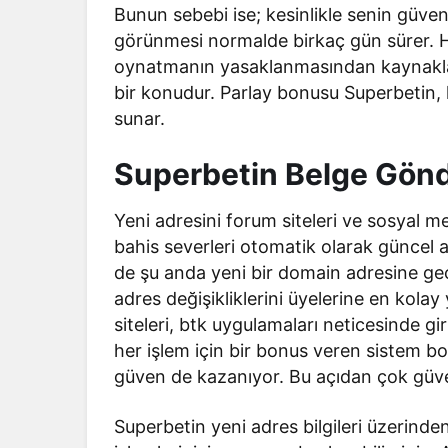
Bunun sebebi ise; kesinlikle senin güvenil
görünmesi normalde birkaç gün sürer. H
oynatmanın yasaklanmasından kaynaklan
bir konudur. Parlay bonusu Superbetin, h
sunar.
Superbetin Belge Gönd
Yeni adresini forum siteleri ve sosyal 
bahis severleri otomatik olarak güncel a
de şu anda yeni bir domain adresine geç
adres değişikliklerini üyelerine en kola
siteleri, btk uygulamaları neticesinde g
her işlem için bir bonus veren sistem bo
güven de kazanıyor. Bu açıdan çok güvenili
Superbetin yeni adres bilgileri üzerinde