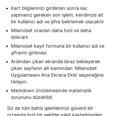
Kart bilgilerinizi girdikten sonra ise;
yapmanız gereken son işlem, kendinize ait
bir kullanıcı adı ve şifre belirlemek olacaktır
Milanobet oranları daha hızlı ve daha
istikrarlı
Milanobet kayıt formuna bir kullanıcı adı ve
şifrenin girilmesi
Ardından çıkan ekranda biraz bekleyerek
çıkan sayfanın alt kısmından ‘Milanobet
Uygulamasını Ana Ekrana Ekle’ seçeneğine
tıklayın.
Markdown önizlemesinde matematik
sorununu düzeltildi
Siz de tüm bahis işlemlerinizi güvenli bir
ortamda hızlı bir şekilde vakit kaybetmeden