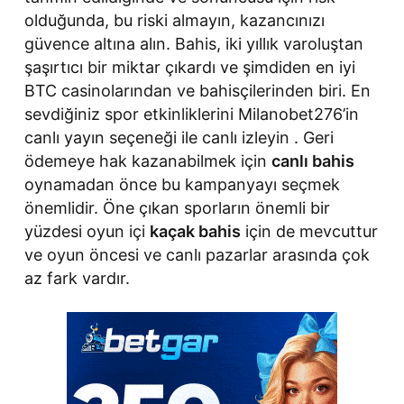
olduğunda, bu riski almayın, kazancınızı
güvence altına alın. Bahis, iki yıllık varoluştan
şaşırtıcı bir miktar çıkardı ve şimdiden en iyi
BTC casinolarından ve bahisçilerinden biri. En
sevdiğiniz spor etkinliklerini Milanobet276’in
canlı yayın seçeneği ile canlı izleyin . Geri
ödemeye hak kazanabilmek için
canlı bahis
oynamadan önce bu kampanyayı seçmek
önemlidir. Öne çıkan sporların önemli bir
yüzdesi oyun içi
kaçak bahis
için de mevcuttur
ve oyun öncesi ve canlı pazarlar arasında çok
az fark vardır.