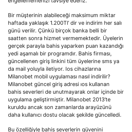
engellememenizi tavsiye ederiz.
Bir müşterinin alabileceği maksimum miktar
haftada yaklaşık 1.200Tl’ dir ve indirim her salı
günü verilir. Çünkü birçok banka belli bir
saatten sonra hizmet vermemektedir. Üyelerin
gerçek parayla bahis yaparken puan kazandığı
yedi aşamalı bir programdır. Bahis firması,
güncellenen giriş linkini tüm üyelerine sms ya
da mail yoluyla iletiyor. Ios cihazlarına
Milanobet mobil uygulaması nasıl indirilir?
Milanobet güncel giriş adresi ıos kullanan
bahis severleri de unutmayarak onlar içinde bir
uygulama geliştirmiştir. Milanobet 2013’te
kuruldu ancak son zamanlarda arayüzünü
daha kullanıcı dostu olacak şekilde güncelledi.
Bu özelliğiyle bahis severlerin güvenini