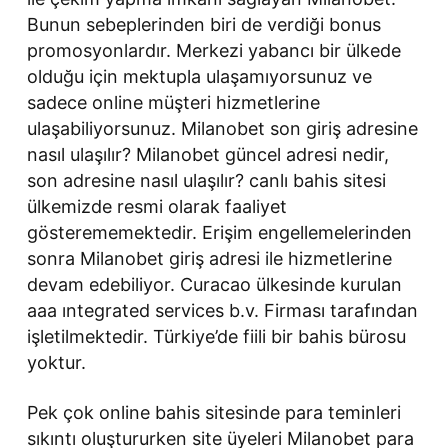
Bunun sebeplerinden biri de verdiği bonus
promosyonlardır. Merkezi yabancı bir ülkede
olduğu için mektupla ulaşamıyorsunuz ve
sadece online müşteri hizmetlerine
ulaşabiliyorsunuz. Milanobet son giriş adresine
nasıl ulaşılır? Milanobet güncel adresi nedir,
son adresine nasıl ulaşılır? canlı bahis sitesi
ülkemizde resmi olarak faaliyet
gösterememektedir. Erişim engellemelerinden
sonra Milanobet giriş adresi ile hizmetlerine
devam edebiliyor. Curacao ülkesinde kurulan
aaa ıntegrated services b.v. Firması tarafından
işletilmektedir. Türkiye’de fiili bir bahis bürosu
yoktur.
Pek çok online bahis sitesinde para teminleri
sıkıntı oluştururken site üyeleri Milanobet para