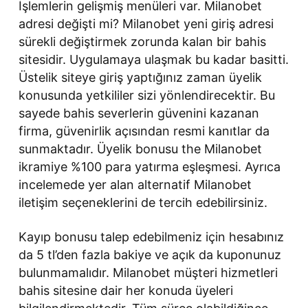
İşlemlerin gelişmiş menüleri var. Milanobet
adresi değişti mi? Milanobet yeni giriş adresi
sürekli değiştirmek zorunda kalan bir bahis
sitesidir. Uygulamaya ulaşmak bu kadar basitti.
Üstelik siteye giriş yaptığınız zaman üyelik
konusunda yetkililer sizi yönlendirecektir. Bu
sayede bahis severlerin güvenini kazanan
firma, güvenirlik açısından resmi kanıtlar da
sunmaktadır. Üyelik bonusu the Milanobet
ikramiye %100 para yatırma eşleşmesi. Ayrıca
incelemede yer alan alternatif Milanobet
iletişim seçeneklerini de tercih edebilirsiniz.
Kayıp bonusu talep edebilmeniz için hesabınız
da 5 tl’den fazla bakiye ve açık da kuponunuz
bulunmamalıdır. Milanobet müşteri hizmetleri
bahis sitesine dair her konuda üyeleri