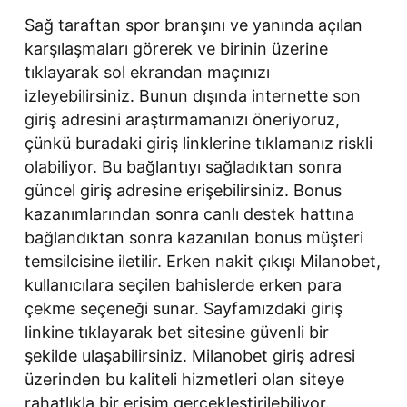
Sağ taraftan spor branşını ve yanında açılan
karşılaşmaları görerek ve birinin üzerine
tıklayarak sol ekrandan maçınızı
izleyebilirsiniz. Bunun dışında internette son
giriş adresini araştırmamanızı öneriyoruz,
çünkü buradaki giriş linklerine tıklamanız riskli
olabiliyor. Bu bağlantıyı sağladıktan sonra
güncel giriş adresine erişebilirsiniz. Bonus
kazanımlarından sonra canlı destek hattına
bağlandıktan sonra kazanılan bonus müşteri
temsilcisine iletilir. Erken nakit çıkışı Milanobet,
kullanıcılara seçilen bahislerde erken para
çekme seçeneği sunar. Sayfamızdaki giriş
linkine tıklayarak bet sitesine güvenli bir
şekilde ulaşabilirsiniz. Milanobet giriş adresi
üzerinden bu kaliteli hizmetleri olan siteye
rahatlıkla bir erişim gerçekleştirilebiliyor.