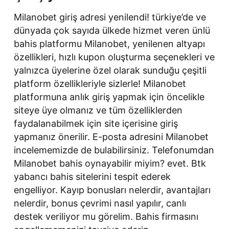
Milanobet giriş adresi yenilendi! türkiye’de ve
dünyada çok sayıda ülkede hizmet veren ünlü
bahis platformu Milanobet, yenilenen altyapı
özellikleri, hızlı kupon oluşturma seçenekleri ve
yalnızca üyelerine özel olarak sunduğu çeşitli
platform özellikleriyle sizlerle! Milanobet
platformuna anlık giriş yapmak için öncelikle
siteye üye olmanız ve tüm özelliklerden
faydalanabilmek için site içerisine giriş
yapmanız önerilir. E-posta adresini Milanobet
incelememizde de bulabilirsiniz. Telefonumdan
Milanobet bahis oynayabilir miyim? evet. Btk
yabancı bahis sitelerini tespit ederek
engelliyor. Kayıp bonusları nelerdir, avantajları
nelerdir, bonus çevrimi nasıl yapılır, canlı
destek veriliyor mu görelim. Bahis firmasını