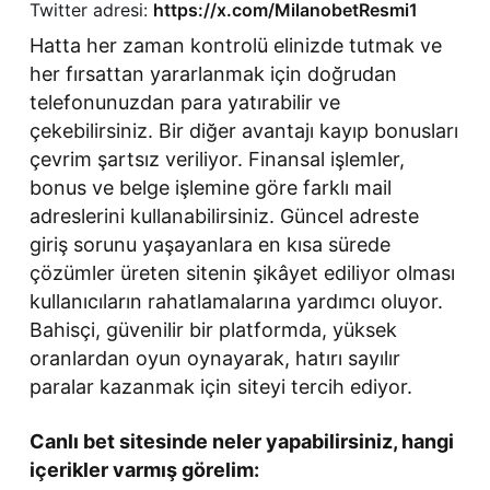
Twitter adresi:
https://x.com/MilanobetResmi1
Hatta her zaman kontrolü elinizde tutmak ve
her fırsattan yararlanmak için doğrudan
telefonunuzdan para yatırabilir ve
çekebilirsiniz. Bir diğer avantajı kayıp bonusları
çevrim şartsız veriliyor. Finansal işlemler,
bonus ve belge işlemine göre farklı mail
adreslerini kullanabilirsiniz. Güncel adreste
giriş sorunu yaşayanlara en kısa sürede
çözümler üreten sitenin şikâyet ediliyor olması
kullanıcıların rahatlamalarına yardımcı oluyor.
Bahisçi, güvenilir bir platformda, yüksek
oranlardan oyun oynayarak, hatırı sayılır
paralar kazanmak için siteyi tercih ediyor.
Canlı bet sitesinde neler yapabilirsiniz, hangi
içerikler varmış görelim: