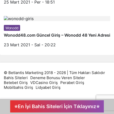
25 Mart 2021 - Per - 18:51
Wonodd
Wonodd48.com Güncel Giriş – Wonodd 48 Yeni Adresi
23 Mart 2021 - Sal - 20:22
© Betlantis Marketing 2018 - 2026 | Tüm Hakları Saklıdır
Bahis Siteleri
Deneme Bonusu Veren Siteler
Betebet Giriş
VDCasino Giriş
Perabet Giriş
Mobilbahis Giriş
Lidyabet Giriş
⭐En İyi Bahis Siteleri İçin Tıklayınız⭐