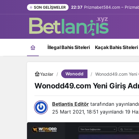
22:37
Prizmabet584.com – Prizmab
SON GELIŞMELER
İllegal Bahis Siteleri
Kaçak Bahis Siteleri
Wonodd
Yazılar
Wonodd49.com Yeni Gi
Wonodd49.com Yeni Giriş Adr
Betlantis Editör
tarafından yayınland
25 Mart 2021, 18:51
yayınlandı
19 Ha
ugün (2026-08-06) için gösterilebilecek maç bulunmama