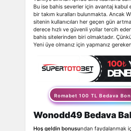
Bu ise bahis severler için avantaj kabul
bir takım kuralları bulunmakta. Ancak
sitenin kullanıcıları her geçen gün ar
derece hızlı ve güvenli yollar tercih ed
bahis sitelerinden biri olmaktadır. Çünk
Yeni üye olmanız için yapmanız gereken 
Romabet 100 TL Bedava Bon
Wonodd49 Bedava Bahi
Hoş geldin bonusu
ndan faydalanmak iç