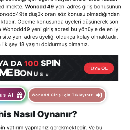
 edilmekte.
Wonodd 49
yeni adres giriş bonusunun
 Wonodd49te düşük oran söz konusu olmadığından
tmaktadır. Ödeme konusunda üyeleri düşünerek son
en Wonodd49 yeni giriş adresi bu yönüyle de en iyi
ü site yeni adres üyeliği oldukça kolay olmaktadır.
ilk şey 18 yaşını doldurmuş olmanız.
us Al
Wonodd Giriş İçin Tıklayınız
s Nasıl Oynanır?
in yatırım yapmanız gerekmektedir. Ve bu