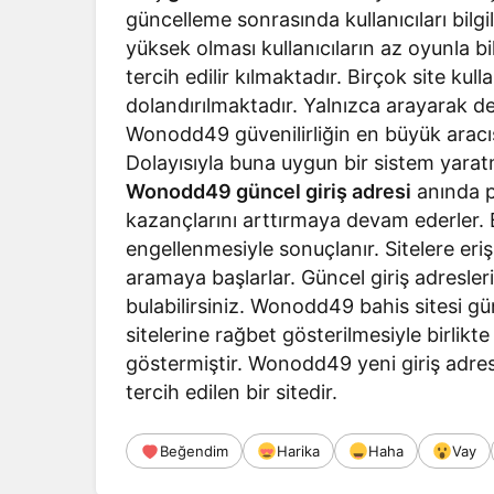
güncelleme sonrasında kullanıcıları bilgi
yüksek olması kullanıcıların az oyunla b
tercih edilir kılmaktadır. Birçok site kul
dolandırılmaktadır. Yalnızca arayarak de
Wonodd49 güvenilirliğin en büyük aracısın
Dolayısıyla buna uygun bir sistem yarat
Wonodd49 güncel giriş adresi
anında pa
kazançlarını arttırmaya devam ederler. 
engellenmesiyle sonuçlanır. Sitelere eriş
aramaya başlarlar. Güncel giriş adresler
bulabilirsiniz. Wonodd49 bahis sitesi g
sitelerine rağbet gösterilmesiyle birlikte
göstermiştir. Wonodd49 yeni giriş adresi
tercih edilen bir sitedir.
Beğendim
Harika
Haha
Vay