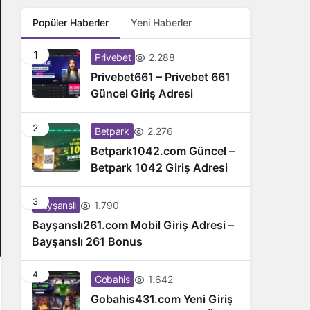
Popüler Haberler
Yeni Haberler
1
2.288
Privebet
Privebet661 – Privebet 661
Güncel Giriş Adresi
2
2.276
Betpark
Betpark1042.com Güncel –
Betpark 1042 Giriş Adresi
3
1.790
Bayşanslı
Bayşanslı261.com Mobil Giriş Adresi –
Bayşanslı 261 Bonus
4
1.642
Gobahis
Gobahis431.com Yeni Giriş