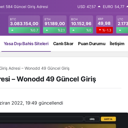
et 584 Güncel Giriş Adresi
USD
47,57
EURO
54,77
XRP
BTC
ETH
BCH
LTC
49,98
3.083.154,00
91.189,00
10.152,96
2.17
%0.7
%2.1
%0
%-1.3
Yasa Dışı Bahis Siteleri
Canlı Skor
Puan Durumu
İletişim
riş Adresi – Wonodd 49 Güncel Giriş
esi – Wonodd 49 Güncel Giriş
ı
ziran 2022, 19:49
güncellendi
ktadır, diğer liglere veya tarihlere göz atabilirsiniz