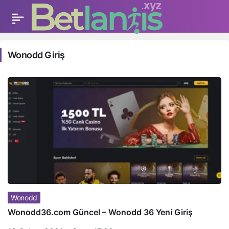
Wonodd Giriş Haberleri
Wonodd Giriş
Wonodd
Wonodd36.com Güncel – Wonodd 36 Yeni Giriş