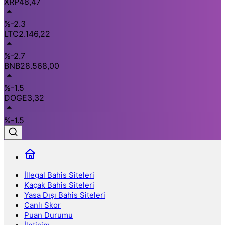
XRP
48,47
%-2.3
LTC
2.146,22
%-2.7
BNB
28.568,00
%-1.5
DOGE
3,32
%-1.5
İllegal Bahis Siteleri
Kaçak Bahis Siteleri
Yasa Dışı Bahis Siteleri
Canlı Skor
Puan Durumu