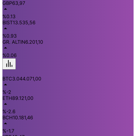
GBP
63,97
%0.13
BIST
13.535,56
%0.93
GR. ALTIN
6.201,10
%0.06
Venüsbet Yeni Giriş Adresi H
BTC
3.044.071,00
%-2
ETH
89.121,00
%-2.6
BCH
10.181,46
%-1.7