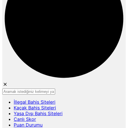
İllegal Bahis Siteleri
Kaçak Bahis Siteleri
Yasa Dışı Bahis Siteleri
Canlı Skor
Puan Durumu