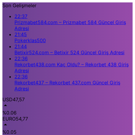
Son Gelişmeler
22:37
Prizmabet584.com – Prizmabet 584 Güncel Giriş
Adresi
21:45
Pokerklas500
21:44
Betixir524.com – Betixir 524 Güncel Giriş Adresi
22:36
Rekorbet438.com Kaç Oldu? – Rekorbet 438 Giriş
Adresi
22:36
Rekorbet437 – Rekorbet 437.com Güncel Giriş
Adresi
USD
47,57
%0.06
EURO
54,77
%0.05