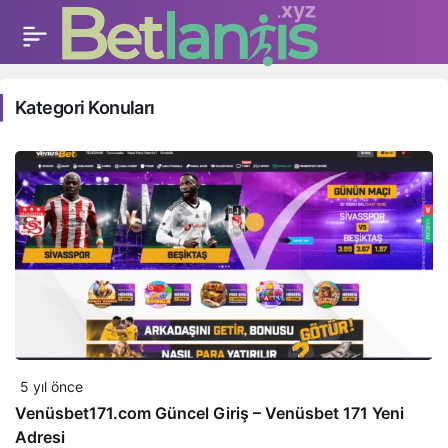
Venüsbet Haberleri
Kategori Konuları
5 yıl önce
Venüsbet171.com Güncel Giriş – Venüsbet 171 Yeni
Adresi