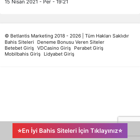
15 Nisan 2021 - Per - 19:21
© Betlantis Marketing 2018 - 2026 | Tüm Hakları Saklıdır
Bahis Siteleri
Deneme Bonusu Veren Siteler
Betebet Giriş
VDCasino Giriş
Perabet Giriş
Mobilbahis Giriş
Lidyabet Giriş
⭐En İyi Bahis Siteleri İçin Tıklayınız⭐