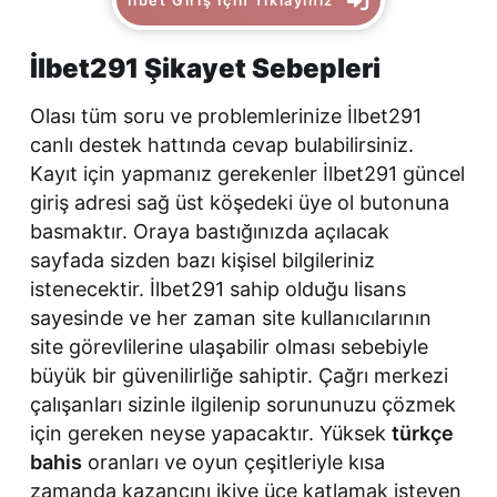
İlbet Giriş İçin Tıklayınız
İlbet291 Şikayet Sebepleri
Olası tüm soru ve problemlerinize İlbet291
canlı destek hattında cevap bulabilirsiniz.
Kayıt için yapmanız gerekenler İlbet291 güncel
giriş adresi sağ üst köşedeki üye ol butonuna
basmaktır. Oraya bastığınızda açılacak
sayfada sizden bazı kişisel bilgileriniz
istenecektir. İlbet291 sahip olduğu lisans
sayesinde ve her zaman site kullanıcılarının
site görevlilerine ulaşabilir olması sebebiyle
büyük bir güvenilirliğe sahiptir. Çağrı merkezi
çalışanları sizinle ilgilenip sorununuzu çözmek
için gereken neyse yapacaktır. Yüksek
türkçe
bahis
oranları ve oyun çeşitleriyle kısa
zamanda kazancını ikiye üçe katlamak isteyen