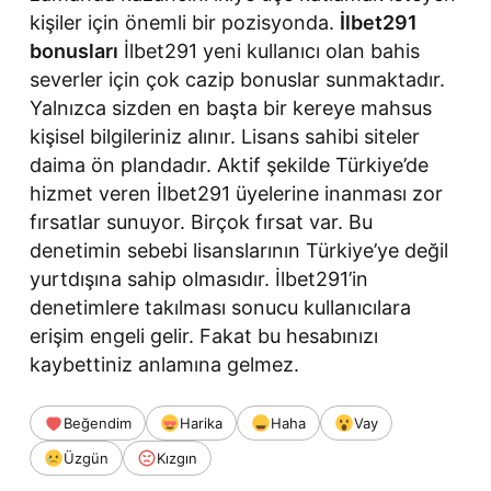
kişiler için önemli bir pozisyonda.
İlbet291
bonusları
İlbet291 yeni kullanıcı olan bahis
severler için çok cazip bonuslar sunmaktadır.
Yalnızca sizden en başta bir kereye mahsus
kişisel bilgileriniz alınır. Lisans sahibi siteler
daima ön plandadır. Aktif şekilde Türkiye’de
hizmet veren İlbet291 üyelerine inanması zor
fırsatlar sunuyor. Birçok fırsat var. Bu
denetimin sebebi lisanslarının Türkiye’ye değil
yurtdışına sahip olmasıdır. İlbet291’in
denetimlere takılması sonucu kullanıcılara
erişim engeli gelir. Fakat bu hesabınızı
kaybettiniz anlamına gelmez.
Beğendim
Harika
Haha
Vay
Üzgün
Kızgın