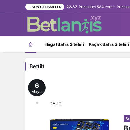
22:37
Prizmabet584.com – Prizmab
SON GELIŞMELER
Bettilt Haberleri
İllegal Bahis Siteleri
Kaçak Bahis Siteleri
Bettilt
6
Mayıs
15:10
Bet
B