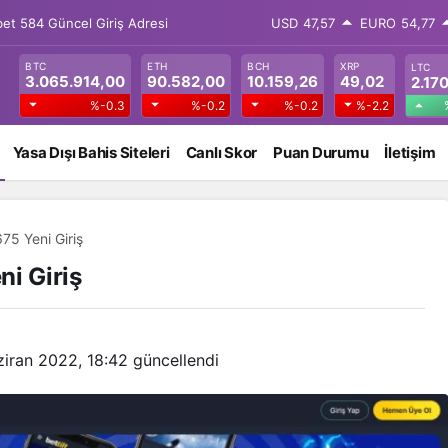
et 584 Güncel Giriş Adresi
USD
47,57
EURO
54,77
BTC
ETH
BCH
XRP
LTC
3.065.914,00
90.582,00
10.159,26
49,02
2.17
%-0.3
%-0.2
%-0.2
%-2.2
Yasa Dışı Bahis Siteleri
Canlı Skor
Puan Durumu
İletişim
675 Yeni Giriş
ni Giriş
ı
ziran 2022, 18:42
güncellendi
dır, diğer liglere veya tarihlere göz atabilirsiniz.