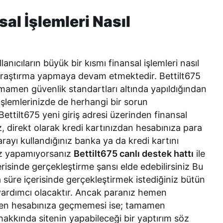
sal İşlemleri Nasıl
lanıcıların büyük bir kısmı finansal işlemleri nasıl
 araştırma yapmaya devam etmektedir. Bettilt675
amamen güvenlik standartları altında yapıldığından
işlemlerinizde de herhangi bir sorun
ettilt675 yeni giriş adresi üzerinden finansal
z, direkt olarak kredi kartınızdan hesabınıza para
arayı kullandığınız banka ya da kredi kartını
niz yapamıyorsanız
Bettilt675 canlı destek hattı
ile
çerisinde gerçekleştirme şansı elde edebilirsiniz Bu
a süre içerisinde gerçekleştirmek istediğiniz bütün
yardımcı olacaktır. Ancak paranız hemen
men hesabınıza geçmemesi ise; tamamen
u hakkında sitenin yapabileceği bir yaptırım söz