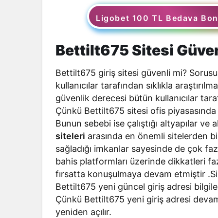
Ligobet 100 TL Bedava Bon
Bettilt675 Sitesi Güve
Bettilt675 giriş sitesi güvenli mi? Sorus
kullanıcılar tarafından sıklıkla araştırıl
güvenlik derecesi bütün kullanıcılar ta
Çünkü Bettilt675 sitesi ofis piyasasında 
Bunun sebebi ise çalıştığı altyapılar ve
siteleri
arasında en önemli sitelerden bir 
sağladığı imkanlar sayesinde de çok f
bahis platformları üzerinde dikkatleri f
fırsatta konuşulmaya devam etmiştir .Siz
Bettilt675 yeni güncel giriş adresi bilgile
Çünkü Bettilt675 yeni giriş adresi devaml
yeniden açılır.