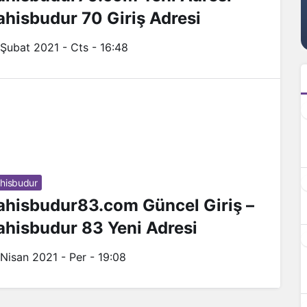
ahisbudur 70 Giriş Adresi
 Şubat 2021 - Cts - 16:48
hisbudur
ahisbudur83.com Güncel Giriş –
ahisbudur 83 Yeni Adresi
 Nisan 2021 - Per - 19:08