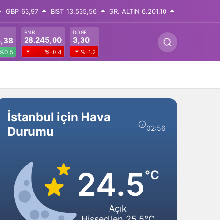
GBP
63,97
BIST
13.535,56
GR. ALTIN
6.201,10
BNB
DOGE
28.245,00
3,30
4,38
%0.5
%-0.4
%-1.2
İstanbul için Hava
02:56
Durumu
24.5
°C
Açık
Hissedilen 25.5°C