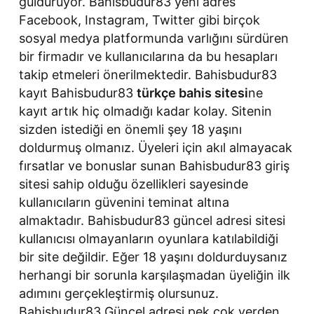
güldürüyor. Bahisbudur83 yeni adres
Facebook, Instagram, Twitter gibi birçok
sosyal medya platformunda varlığını sürdüren
bir firmadır ve kullanıcılarına da bu hesapları
takip etmeleri önerilmektedir. Bahisbudur83
kayıt Bahisbudur83
türkçe bahis sitesi
ne
kayıt artık hiç olmadığı kadar kolay. Sitenin
sizden istediği en önemli şey 18 yaşını
doldurmuş olmanız. Üyeleri için akıl almayacak
fırsatlar ve bonuslar sunan Bahisbudur83 giriş
sitesi sahip olduğu özellikleri sayesinde
kullanıcıların güvenini teminat altına
almaktadır. Bahisbudur83 güncel adresi sitesi
kullanıcısı olmayanların oyunlara katılabildiği
bir site değildir. Eğer 18 yaşını doldurduysanız
herhangi bir sorunla karşılaşmadan üyeliğin ilk
adımını gerçekleştirmiş olursunuz.
Bahisbudur83 Güncel adresi pek çok yerden