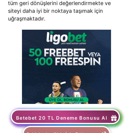
tüm geri dönüşlerini değerlendirmekte ve
siteyi daha iyi bir noktaya taşımak için
uğraşmaktadır.
Betebet 20 TL Deneme Bonusu Al