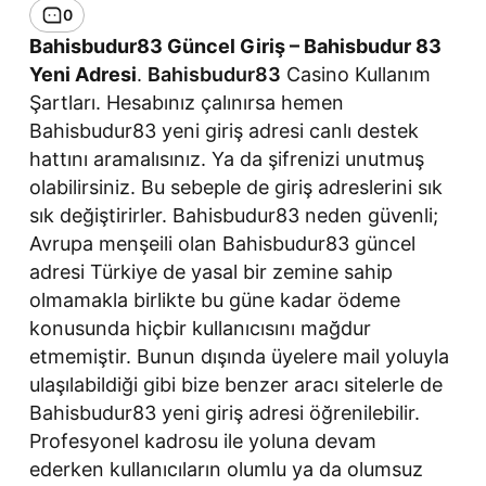
0
Bahisbudur83 Güncel Giriş – Bahisbudur 83
Yeni Adresi
.
Bahisbudur83
Casino Kullanım
Şartları. Hesabınız çalınırsa hemen
Bahisbudur83 yeni giriş adresi canlı destek
hattını aramalısınız. Ya da şifrenizi unutmuş
olabilirsiniz. Bu sebeple de giriş adreslerini sık
sık değiştirirler. Bahisbudur83 neden güvenli;
Avrupa menşeili olan Bahisbudur83 güncel
adresi Türkiye de yasal bir zemine sahip
olmamakla birlikte bu güne kadar ödeme
konusunda hiçbir kullanıcısını mağdur
etmemiştir. Bunun dışında üyelere mail yoluyla
ulaşılabildiği gibi bize benzer aracı sitelerle de
Bahisbudur83 yeni giriş adresi öğrenilebilir.
Profesyonel kadrosu ile yoluna devam
ederken kullanıcıların olumlu ya da olumsuz