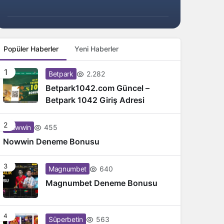
Popüler Haberler
Yeni Haberler
1
2.282
Betpark
Betpark1042.com Güncel –
Betpark 1042 Giriş Adresi
2
455
Nowwin
Nowwin Deneme Bonusu
3
640
Magnumbet
Magnumbet Deneme Bonusu
4
563
Süperbetin