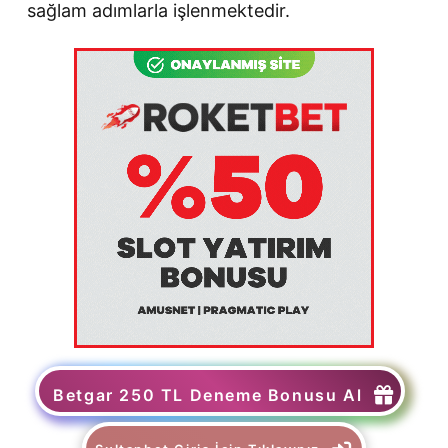
sağlam adımlarla işlenmektedir.
Betgar 250 TL Deneme Bonusu Al