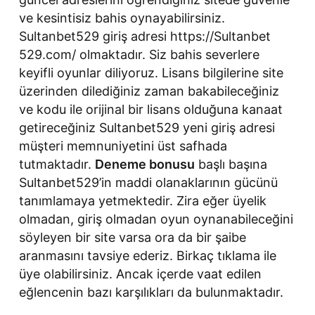
ve kesintisiz bahis oynayabilirsiniz.
Sultanbet529 giriş adresi https://Sultanbet
529.com/ olmaktadır. Siz bahis severlere
keyifli oyunlar diliyoruz. Lisans bilgilerine site
üzerinden dilediğiniz zaman bakabileceğiniz
ve kodu ile orijinal bir lisans olduğuna kanaat
getireceğiniz Sultanbet529 yeni giriş adresi
müşteri memnuniyetini üst safhada
tutmaktadır.
Deneme bonusu
başlı başına
Sultanbet529’in maddi olanaklarının gücünü
tanımlamaya yetmektedir. Zira eğer üyelik
olmadan, giriş olmadan oyun oynanabileceğini
söyleyen bir site varsa ora da bir şaibe
aranmasını tavsiye ederiz. Birkaç tıklama ile
üye olabilirsiniz. Ancak içerde vaat edilen
eğlencenin bazı karşılıkları da bulunmaktadır.