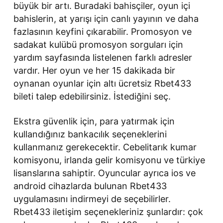
büyük bir artı. Buradaki bahisçiler, oyun içi
bahislerin, at yarışı için canlı yayının ve daha
fazlasının keyfini çıkarabilir. Promosyon ve
sadakat kulübü promosyon sorguları için
yardım sayfasında listelenen farklı adresler
vardır. Her oyun ve her 15 dakikada bir
oynanan oyunlar için altı ücretsiz Rbet433
bileti talep edebilirsiniz. İstediğini seç.
Ekstra güvenlik için, para yatırmak için
kullandığınız bankacılık seçeneklerini
kullanmanız gerekecektir. Cebelitarık kumar
komisyonu, irlanda gelir komisyonu ve türkiye
lisanslarına sahiptir. Oyuncular ayrıca ios ve
android cihazlarda bulunan Rbet433
uygulamasını indirmeyi de seçebilirler.
Rbet433 iletişim seçenekleriniz şunlardır: çok