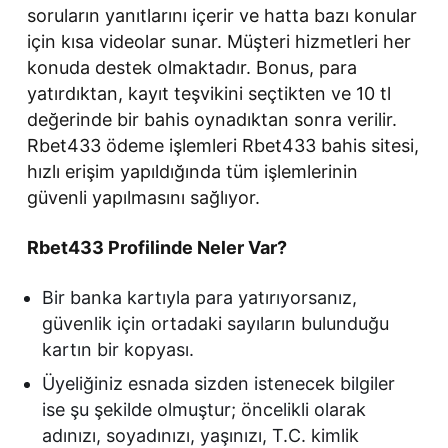
soruların yanıtlarını içerir ve hatta bazı konular
için kısa videolar sunar. Müşteri hizmetleri her
konuda destek olmaktadır. Bonus, para
yatırdıktan, kayıt teşvikini seçtikten ve 10 tl
değerinde bir bahis oynadıktan sonra verilir.
Rbet433 ödeme işlemleri Rbet433 bahis sitesi,
hızlı erişim yapıldığında tüm işlemlerinin
güvenli yapılmasını sağlıyor.
Rbet433 Profilinde Neler Var?
Bir banka kartıyla para yatırıyorsanız,
güvenlik için ortadaki sayıların bulunduğu
kartın bir kopyası.
Üyeliğiniz esnada sizden istenecek bilgiler
ise şu şekilde olmuştur; öncelikli olarak
adınızı, soyadınızı, yaşınızı, T.C. kimlik