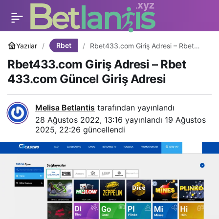
Rbet
Yazılar
Rbet433.com Giriş Adresi – Rbet
433.com Güncel Giriş Adresi
Rbet433.com Giriş Adresi – Rbet
433.com Güncel Giriş Adresi
Melisa Betlantis
tarafından yayınlandı
28 Ağustos 2022, 13:16
yayınlandı
19 Ağustos
2025, 22:26
güncellendi