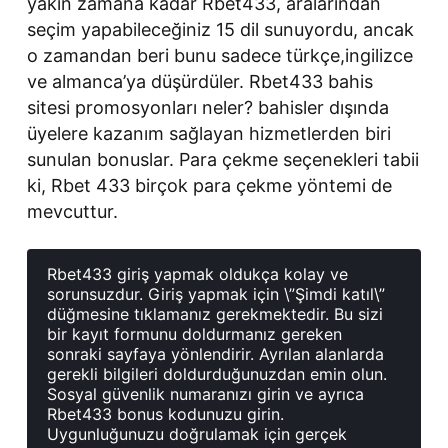
yakın zamana kadar Rbet433, aralarından
seçim yapabileceğiniz 15 dil sunuyordu, ancak
o zamandan beri bunu sadece türkçe,ingilizce
ve almanca’ya düşürdüler. Rbet433 bahis
sitesi promosyonları neler? bahisler dışında
üyelere kazanım sağlayan hizmetlerden biri
sunulan bonuslar. Para çekme seçenekleri tabii
ki, Rbet 433 birçok para çekme yöntemi de
mevcuttur.
Rbet433 giriş yapmak oldukça kolay ve
sorunsuzdur. Giriş yapmak için \”Şimdi katıl\”
düğmesine tıklamanız gerekmektedir. Bu sizi
bir kayıt formunu doldurmanız gereken
sonraki sayfaya yönlendirir. Ayrılan alanlarda
gerekli bilgileri doldurduğunuzdan emin olun.
Sosyal güvenlik numaranızı girin ve ayrıca
Rbet433 bonus kodunuzu girin.
Uygunluğunuzu doğrulamak için gerçek