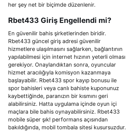
her şey net bir biçimde düzenlenir.
Rbet433 Giriş Engellendi mi?
En güvenilir bahis şirketlerinden biridir.
Rbet433 güncel giriş adresi güvenilir
hizmetlere ulaşılmasını sağlarken, bağlantının
yapılabilmesi için internet hızının yeterli olması
gerekiyor. Onaylandıktan sonra, oyuncular
hizmet aracılığıyla komisyon kazanmaya
başlayabilir. Rbet433 spor kayıp bonusu ile
spor bahisleri veya canlı bahiste kuponunuz
kaybettiğinde, paranızın bir kısmını geri
alabilirsiniz. Hatta uygulama içinde oyun içi
maçlara bile bahis oynayabilirsiniz. Rbet433
mobile süper şık! performans açısından
bakıldığında, mobil tombala sitesi kusursuzdur.