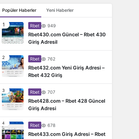
Popüler Haberler
Yeni Haberler
1
949
Rbet
Rbet430.com Güncel – Rbet 430
Giriş Adresil
2
762
Rbet
Rbet432.com Yeni Giriş Adresi –
Rbet 432 Giriş
3
707
Rbet
Rbet428.com – Rbet 428 Güncel
Giriş Adresi
4
678
Rbet
Rbet433.com Giriş Adresi – Rbet