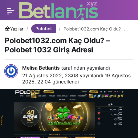
Polobet
Yazılar
Polobet1032.com Kaç Oldu? –
Polobet 1032 Giriş Adresi
Polobet1032.com Kaç Oldu? –
Polobet 1032 Giriş Adresi
Melisa Betlantis
tarafından yayınlandı
21 Ağustos 2022, 23:08
yayınlandı
19 Ağustos
2025, 22:04
güncellendi