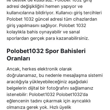
adresi değişikliğini hemen yapıyor ve
kullanıcılarına bildiriyor. Kullanıcı giriş tercihleri
Polobet 1032 güncel adresi tüm cihazlardan
giriş yapılmasını sağlıyor. Polobet 1032
kolaylıkla bahis oynayabilir ve sanal
sporlardan gerçek para kazanabilirsiniz.
Polobet1032 Spor Bahisleri
Oranları
Ancak, herkes elektronik olarak
doğrulanamaz, bu nedenle mesajlaşma sistemi
aracılığıyla yükleyebileceğiniz aşağıdaki
belgelerin dijital bir fotoğrafını sağlamanız
istenebilir: Polobet1032 Polobet1032’da
eğlencenin tadını çıkarmak için ayrıcalıklı
olmanıza gerek yok. Hızlı üyelik