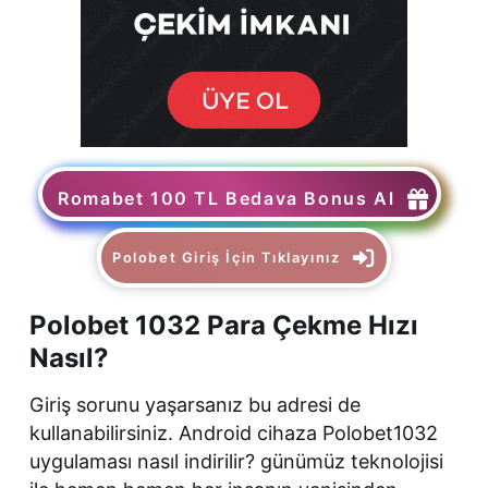
Romabet 100 TL Bedava Bonus Al
Polobet Giriş İçin Tıklayınız
Polobet 1032 Para Çekme Hızı
Nasıl?
Giriş sorunu yaşarsanız bu adresi de
kullanabilirsiniz. Android cihaza Polobet1032
uygulaması nasıl indirilir? günümüz teknolojisi