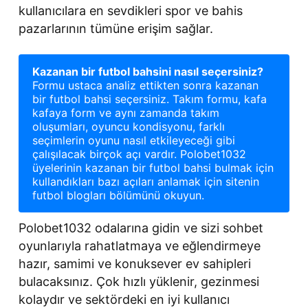
kullanıcılara en sevdikleri spor ve bahis
pazarlarının tümüne erişim sağlar.
Kazanan bir futbol bahsini nasıl seçersiniz?
Formu ustaca analiz ettikten sonra kazanan
bir futbol bahsi seçersiniz. Takım formu, kafa
kafaya form ve aynı zamanda takım
oluşumları, oyuncu kondisyonu, farklı
seçimlerin oyunu nasıl etkileyeceği gibi
çalışılacak birçok açı vardır. Polobet1032
üyelerinin kazanan bir futbol bahsi bulmak için
kullandıkları bazı açıları anlamak için sitenin
futbol blogları bölümünü okuyun.
Polobet1032 odalarına gidin ve sizi sohbet
oyunlarıyla rahatlatmaya ve eğlendirmeye
hazır, samimi ve konuksever ev sahipleri
bulacaksınız. Çok hızlı yüklenir, gezinmesi
kolaydır ve sektördeki en iyi kullanıcı