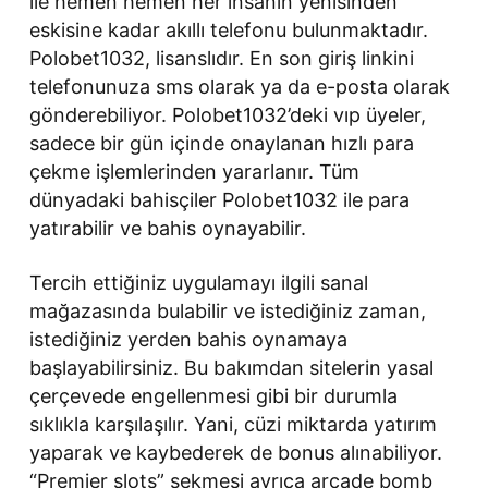
ile hemen hemen her insanın yenisinden
eskisine kadar akıllı telefonu bulunmaktadır.
Polobet1032, lisanslıdır. En son giriş linkini
telefonunuza sms olarak ya da e-posta olarak
gönderebiliyor. Polobet1032’deki vıp üyeler,
sadece bir gün içinde onaylanan hızlı para
çekme işlemlerinden yararlanır. Tüm
dünyadaki bahisçiler Polobet1032 ile para
yatırabilir ve bahis oynayabilir.
Tercih ettiğiniz uygulamayı ilgili sanal
mağazasında bulabilir ve istediğiniz zaman,
istediğiniz yerden bahis oynamaya
başlayabilirsiniz. Bu bakımdan sitelerin yasal
çerçevede engellenmesi gibi bir durumla
sıklıkla karşılaşılır. Yani, cüzi miktarda yatırım
yaparak ve kaybederek de bonus alınabiliyor.
“Premier slots” sekmesi ayrıca arcade bomb