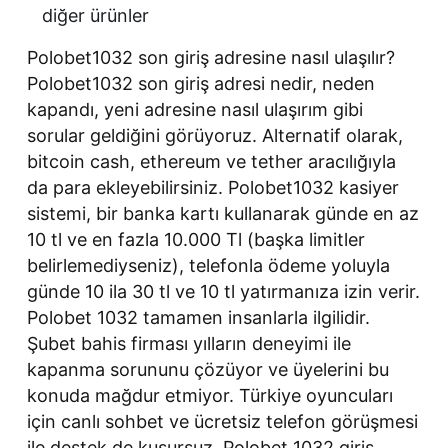
diğer ürünler
Polobet1032 son giriş adresine nasıl ulaşılır?
Polobet1032 son giriş adresi nedir, neden
kapandı, yeni adresine nasıl ulaşırım gibi
sorular geldiğini görüyoruz. Alternatif olarak,
bitcoin cash, ethereum ve tether aracılığıyla
da para ekleyebilirsiniz. Polobet1032 kasiyer
sistemi, bir banka kartı kullanarak günde en az
10 tl ve en fazla 10.000 Tl (başka limitler
belirlemediyseniz), telefonla ödeme yoluyla
günde 10 ila 30 tl ve 10 tl yatırmanıza izin verir.
Polobet 1032 tamamen insanlarla ilgilidir.
Şubet bahis firması yılların deneyimi ile
kapanma sorununu çözüyor ve üyelerini bu
konuda mağdur etmiyor. Türkiye oyuncuları
için canlı sohbet ve ücretsiz telefon görüşmesi
ile destek de kusursuz. Polobet 1032 giriş