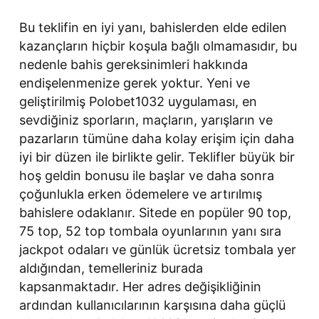
Bu teklifin en iyi yanı, bahislerden elde edilen
kazançların hiçbir koşula bağlı olmamasıdır, bu
nedenle bahis gereksinimleri hakkında
endişelenmenize gerek yoktur. Yeni ve
geliştirilmiş Polobet1032 uygulaması, en
sevdiğiniz sporların, maçların, yarışların ve
pazarların tümüne daha kolay erişim için daha
iyi bir düzen ile birlikte gelir. Teklifler büyük bir
hoş geldin bonusu ile başlar ve daha sonra
çoğunlukla erken ödemelere ve artırılmış
bahislere odaklanır. Sitede en popüler 90 top,
75 top, 52 top tombala oyunlarının yanı sıra
jackpot odaları ve günlük ücretsiz tombala yer
aldığından, temelleriniz burada
kapsanmaktadır. Her adres değişikliğinin
ardından kullanıcılarının karşısına daha güçlü