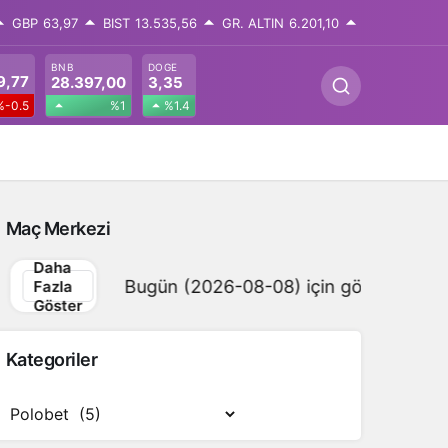
GBP
63,97
BIST
13.535,56
GR. ALTIN
6.201,10
BNB
DOGE
9,77
28.397,00
3,35
%1
%1.4
%-0.5
Maç Merkezi
Daha
Bugün (2026-08-08) için gösterilebilecek
Fazla
Göster
Kategoriler
Kategoriler