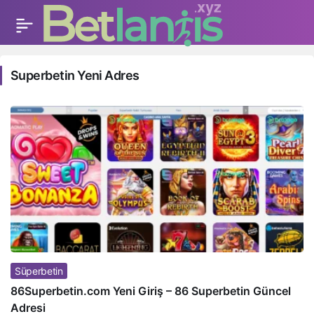
Superbetin Yeni Adres Ha
Superbetin Yeni Adres
Süperbetin
86Superbetin.com Yeni Giriş – 86 Superbetin Güncel
Adresi