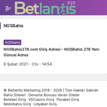
NGSBahis Haberleri
NGSBahis
NGSBahis
NGSBahis278.com Giriş Adresi – NGSBahis 278 Yeni
Güncel Adres
6 Şubat 2021 - Cts - 14:54
© Betlantis Marketing 2018 - 2026 | Tüm Hakları Saklıdır
Bahis Siteleri
Deneme Bonusu Veren Siteler
Betebet Giriş
VDCasino Giriş
Perabet Giriş
Mobilbahis Giriş
Lidyabet Giriş