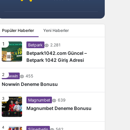
Popüler Haberler
Yeni Haberler
1
2.281
Betpark
Betpark1042.com Güncel –
Betpark 1042 Giriş Adresi
2
455
Nowwin
Nowwin Deneme Bonusu
3
639
Magnumbet
Magnumbet Deneme Bonusu
4
562
Süperbetin