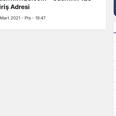
iriş Adresi
 Mart 2021 - Pts - 19:47