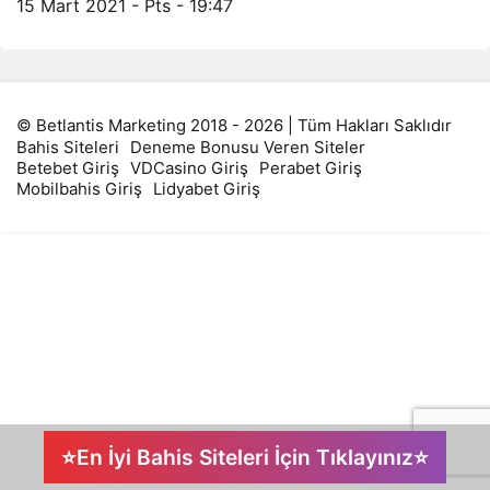
15 Mart 2021 - Pts - 19:47
© Betlantis Marketing 2018 - 2026 | Tüm Hakları Saklıdır
Bahis Siteleri
Deneme Bonusu Veren Siteler
Betebet Giriş
VDCasino Giriş
Perabet Giriş
Mobilbahis Giriş
Lidyabet Giriş
⭐En İyi Bahis Siteleri İçin Tıklayınız⭐