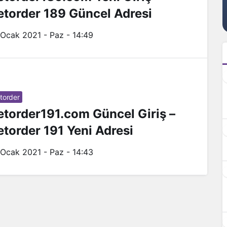
etorder 189 Güncel Adresi
 Ocak 2021 - Paz - 14:49
torder
etorder191.com Güncel Giriş –
etorder 191 Yeni Adresi
 Ocak 2021 - Paz - 14:43