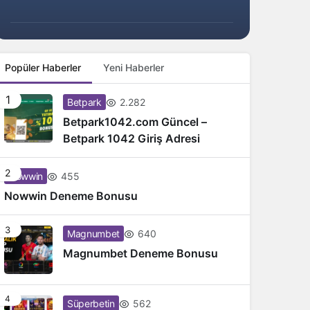
Popüler Haberler
Yeni Haberler
1
2.282
Betpark
Betpark1042.com Güncel –
Betpark 1042 Giriş Adresi
2
455
Nowwin
Nowwin Deneme Bonusu
3
640
Magnumbet
Magnumbet Deneme Bonusu
4
562
Süperbetin