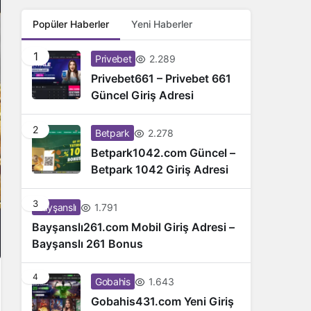
Popüler Haberler
Yeni Haberler
1
2.289
Privebet
Privebet661 – Privebet 661
Güncel Giriş Adresi
2
2.278
Betpark
Betpark1042.com Güncel –
Betpark 1042 Giriş Adresi
3
1.791
Bayşanslı
Bayşanslı261.com Mobil Giriş Adresi –
Bayşanslı 261 Bonus
4
1.643
Gobahis
Gobahis431.com Yeni Giriş