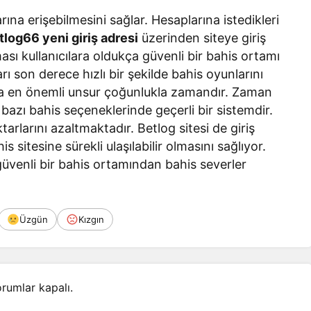
rına erişebilmesini sağlar. Hesaplarına istedikleri
tlog66 yeni giriş adresi
üzerinden siteye giriş
lması kullanıcılara oldukça güvenli bir bahis ortamı
ı son derece hızlı bir şekilde bahis oyunlarını
nda en önemli unsur çoğunlukla zamandır. Zaman
u bazı bahis seçeneklerinde geçerli bir sistemdir.
tarlarını azaltmaktadır. Betlog sitesi de giriş
s sitesine sürekli ulaşılabilir olmasını sağlıyor.
üvenli bir bahis ortamından bahis severler
Üzgün
Kızgın
rumlar kapalı.