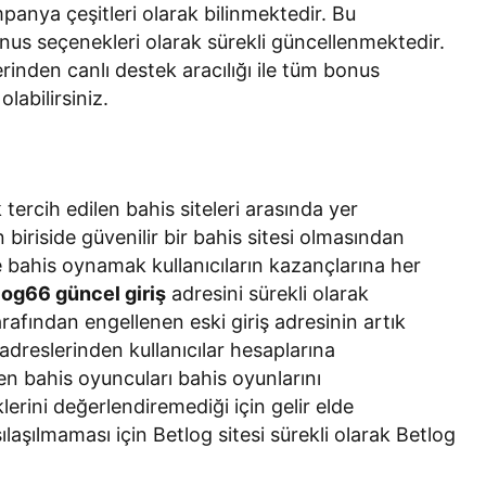
ampanya çeşitleri olarak bilinmektedir. Bu
us seçenekleri olarak sürekli güncellenmektedir.
rinden canlı destek aracılığı ile tüm bonus
labilirsiniz.
 tercih edilen bahis siteleri arasında yer
biriside güvenilir bir bahis sitesi olmasından
de bahis oynamak kullanıcıların kazançlarına her
log66 güncel giriş
adresini sürekli olarak
afından engellenen eski giriş adresinin artık
 adreslerinden kullanıcılar hesaplarına
n bahis oyuncuları bahis oyunlarını
rini değerlendiremediği için gelir elde
laşılmaması için Betlog sitesi sürekli olarak Betlog