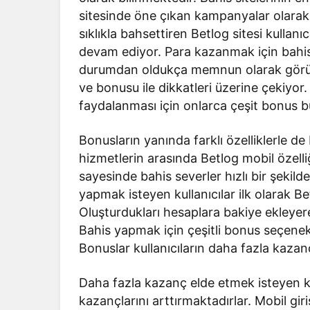
sitesinde öne çıkan kampanyalar olarak 
sıklıkla bahsettiren Betlog sitesi kullan
devam ediyor. Para kazanmak için bahis si
durumdan oldukça memnun olarak görünü
ve bonusu ile dikkatleri üzerine çekiyor
faydalanması için onlarca çeşit bonus 
Bonusların yanında farklı özelliklerle de
hizmetlerin arasında Betlog mobil özelliğ
sayesinde bahis severler hızlı bir şekil
yapmak isteyen kullanıcılar ilk olarak Be
Oluşturdukları hesaplara bakiye ekleyere
Bahis yapmak için çeşitli bonus seçenekl
Bonuslar kullanıcıların daha fazla kazan
Daha fazla kazanç elde etmek isteyen kul
kazançlarını arttırmaktadırlar. Mobil gir