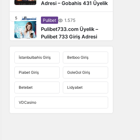
Adresi – Gobahis 431 Üyelik
5
1.575
Pulibet
Pulibet733.com Üyelik –
Pulibet 733 Giriş Adresi
İstanbulbahis Giriş
Betboo Giriş
Piabet Giriş
GoleGol Giriş
Betebet
Lidyabet
VDCasino