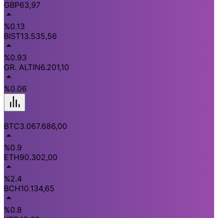
GBP
63,97
%0.13
BIST
13.535,56
%0.93
GR. ALTIN
6.201,10
%0.06
BTC
3.067.686,00
%0.9
ETH
90.302,00
%2.4
BCH
10.134,65
%0.8