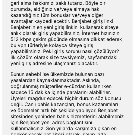
geri alma hakkımızı saklı tutarız. Böyle bir
durumda, aldığınız ve/veya almaya hak
kazandığınız tüm bonuslar ve/veya diğer
avantajlar kaybedilecektir. Benjabet giriş linki
Benjabet’in en yeni giriş linkini kullanarak siteye
anlık olarak giriş yapabilirsiniz. İnternet hızınızın
512 kbps çekim gücünde olmasına dikkat ederek
bu vpn türleriyle kolayca siteye giriş
yapabilirsiniz. Peki giriş sorunu nasıl çözülüyor?
ilk çözüm olarak size tavsiyemiz, sayfamızdaki
yeni giriş adresine ulaşmanız olacaktır.
Bunun sebebi ise ülkemizde bulunan bazı
yasalardan kaynaklanmaktadır. Aslında,
doğrulanmış müşteriler e-cüzdan kullanırken
sadece 15 dakika içinde paralarını alabilirler.
Üyeleri mağdur edecek hiçbir durum söz konusu
değil. Canlı bahis kazançları, bonus kazanımları
ve ödemeler hızlı bir şekilde yapılıyor. Benjabet
sitesinden yeninden bahis hizmetlerini alabilmeniz
için Benjabet yeni adres bağlantısını
kullanmalısınız. Son yıllarda karşımıza çıkan en
bonkör kaçak bet sitesi olarak, kayıp iade