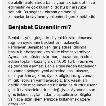
de akıllı telefonlarda bahis yapmak için optimize
edilmiştir ve çok kullanıcı dostu bir arayüze
sahiptir. Bu seçenek ekrana gelmediği
zamanlarda sayfanın yenilenmesi gerekmektedir.
Benjabet Güvenilir mi?
Benjabet yeni giriş adresi yeni bir site olmasına
rağmen üyelerinin beklentisini fazlasıyla
karşılayan Benjabet yeni giriş adresi dışında
başka bir hesaptan kesinlikle hizmet vermiyor.
Ayrıca, her müşteri sıfır marjlı pazarlardan elde
edilen toplam kazançlarda 1.000 Türk lirasını ve
eş değerini aşamaz. Bahis sitesi neden kapanıyor,
ne zaman açılıyor, yeni adresine nasıl ulaşırız,
canlı yardımı açık mı, üyelik bilgileriniz güvende
mi gibi soruları yanıtlayacağız. Btk yasakları
geldiğinde maç yayınları bir anlığına durduruluyor,
çünkü tv sitesinin adresi değişiyor. Ayrıca en son
giriş linkine sayfamızdan ulaşabilirsiniz. Bilgiler
yalnızca sizin işlemlerinizde kullanılmak üzere
gereklidir.