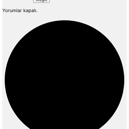
Yorumlar kapalı.