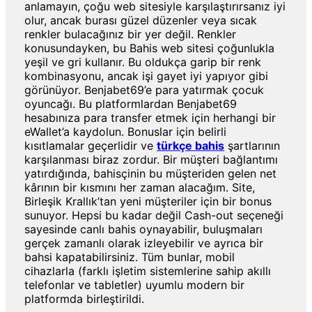
anlamayın, çoğu web sitesiyle karşılaştırırsanız iyi
olur, ancak burası güzel düzenler veya sıcak
renkler bulacağınız bir yer değil. Renkler
konusundayken, bu Bahis web sitesi çoğunlukla
yeşil ve gri kullanır. Bu oldukça garip bir renk
kombinasyonu, ancak işi gayet iyi yapıyor gibi
görünüyor. Benjabet69’e para yatırmak çocuk
oyuncağı. Bu platformlardan Benjabet69
hesabınıza para transfer etmek için herhangi bir
eWallet’a kaydolun. Bonuslar için belirli
kısıtlamalar geçerlidir ve
türkçe bahis
şartlarının
karşılanması biraz zordur. Bir müşteri bağlantımı
yatırdığında, bahisçinin bu müşteriden gelen net
kârının bir kısmını her zaman alacağım. Site,
Birleşik Krallık’tan yeni müşteriler için bir bonus
sunuyor. Hepsi bu kadar değil Cash-out seçeneği
sayesinde canlı bahis oynayabilir, buluşmaları
gerçek zamanlı olarak izleyebilir ve ayrıca bir
bahsi kapatabilirsiniz. Tüm bunlar, mobil
cihazlarla (farklı işletim sistemlerine sahip akıllı
telefonlar ve tabletler) uyumlu modern bir
platformda birleştirildi.