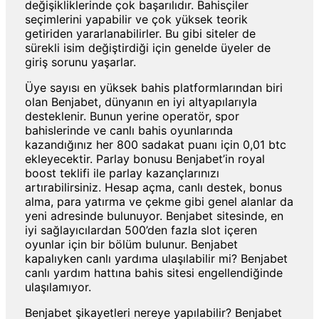
değişikliklerinde çok başarılıdır. Bahisçiler
seçimlerini yapabilir ve çok yüksek teorik
getiriden yararlanabilirler. Bu gibi siteler de
sürekli isim değiştirdiği için genelde üyeler de
giriş sorunu yaşarlar.
Üye sayısı en yüksek bahis platformlarından biri
olan Benjabet, dünyanın en iyi altyapılarıyla
desteklenir. Bunun yerine operatör, spor
bahislerinde ve canlı bahis oyunlarında
kazandığınız her 800 sadakat puanı için 0,01 btc
ekleyecektir. Parlay bonusu Benjabet’in royal
boost teklifi ile parlay kazançlarınızı
artırabilirsiniz. Hesap açma, canlı destek, bonus
alma, para yatırma ve çekme gibi genel alanlar da
yeni adresinde bulunuyor. Benjabet sitesinde, en
iyi sağlayıcılardan 500’den fazla slot içeren
oyunlar için bir bölüm bulunur. Benjabet
kapalıyken canlı yardıma ulaşılabilir mi? Benjabet
canlı yardım hattına bahis sitesi engellendiğinde
ulaşılamıyor.
Benjabet şikayetleri nereye yapılabilir? Benjabet