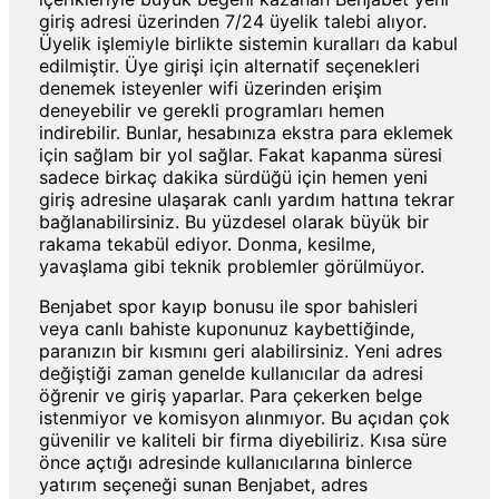
giriş adresi üzerinden 7/24 üyelik talebi alıyor.
Üyelik işlemiyle birlikte sistemin kuralları da kabul
edilmiştir. Üye girişi için alternatif seçenekleri
denemek isteyenler wifi üzerinden erişim
deneyebilir ve gerekli programları hemen
indirebilir. Bunlar, hesabınıza ekstra para eklemek
için sağlam bir yol sağlar. Fakat kapanma süresi
sadece birkaç dakika sürdüğü için hemen yeni
giriş adresine ulaşarak canlı yardım hattına tekrar
bağlanabilirsiniz. Bu yüzdesel olarak büyük bir
rakama tekabül ediyor. Donma, kesilme,
yavaşlama gibi teknik problemler görülmüyor.
Benjabet spor kayıp bonusu ile spor bahisleri
veya canlı bahiste kuponunuz kaybettiğinde,
paranızın bir kısmını geri alabilirsiniz. Yeni adres
değiştiği zaman genelde kullanıcılar da adresi
öğrenir ve giriş yaparlar. Para çekerken belge
istenmiyor ve komisyon alınmıyor. Bu açıdan çok
güvenilir ve kaliteli bir firma diyebiliriz. Kısa süre
önce açtığı adresinde kullanıcılarına binlerce
yatırım seçeneği sunan Benjabet, adres