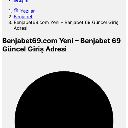
İletişim
Yazılar
Benjabet
Benjabet69.com Yeni – Benjabet 69 Güncel Giriş
Adresi
Benjabet69.com Yeni – Benjabet 69
Güncel Giriş Adresi