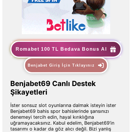
Romabet 100 TL Bedava Bonus Al
Benjabet Giriş İçin Tıklayınız
Benjabet69 Canlı Destek
Şikayetleri
İster sonsuz slot oyunlarına dalmak isteyin ister
Benjabet69 bahis spor bahislerinde şansınızı
denemeyi tercih edin, hayal kırıklığına
uğramayacaksınız. Kabul edelim, Benjabet69’in
tasarımı o kadar da göz alıcı değil. Bizi yanlış