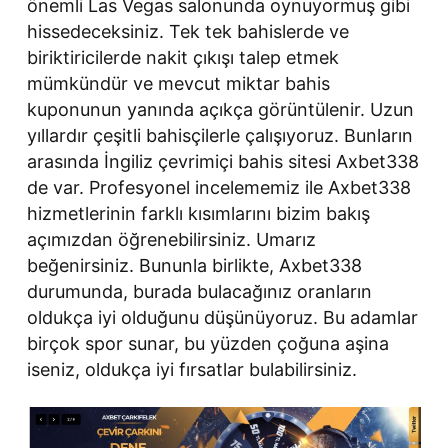
önemli Las Vegas salonunda oynuyormuş gibi
hissedeceksiniz. Tek tek bahislerde ve
biriktiricilerde nakit çıkışı talep etmek
mümkündür ve mevcut miktar bahis
kuponunun yanında açıkça görüntülenir. Uzun
yıllardır çeşitli bahisçilerle çalışıyoruz. Bunların
arasında İngiliz çevrimiçi bahis sitesi Axbet338
de var. Profesyonel incelememiz ile Axbet338
hizmetlerinin farklı kısımlarını bizim bakış
açımızdan öğrenebilirsiniz. Umarız
beğenirsiniz. Bununla birlikte, Axbet338
durumunda, burada bulacağınız oranların
oldukça iyi olduğunu düşünüyoruz. Bu adamlar
birçok spor sunar, bu yüzden çoğuna aşina
iseniz, oldukça iyi fırsatlar bulabilirsiniz.