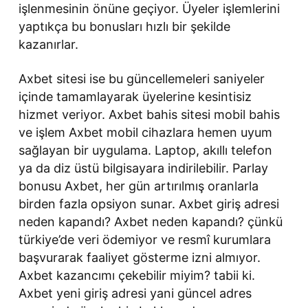
işlenmesinin önüne geçiyor. Üyeler işlemlerini
yaptıkça bu bonusları hızlı bir şekilde
kazanırlar.
Axbet sitesi ise bu güncellemeleri saniyeler
içinde tamamlayarak üyelerine kesintisiz
hizmet veriyor. Axbet bahis sitesi mobil bahis
ve işlem Axbet mobil cihazlara hemen uyum
sağlayan bir uygulama. Laptop, akıllı telefon
ya da diz üstü bilgisayara indirilebilir. Parlay
bonusu Axbet, her gün artırılmış oranlarla
birden fazla opsiyon sunar. Axbet giriş adresi
neden kapandı? Axbet neden kapandı? çünkü
türkiye’de veri ödemiyor ve resmî kurumlara
başvurarak faaliyet gösterme izni almıyor.
Axbet kazancımı çekebilir miyim? tabii ki.
Axbet yeni giriş adresi yani güncel adres