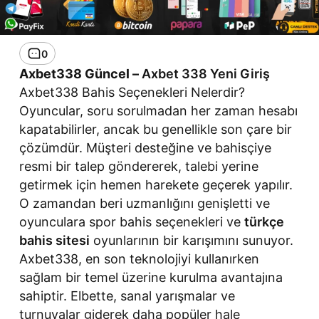
0
Axbet338 Güncel –
Axbet 338 Yeni Giriş
Axbet338 Bahis Seçenekleri Nelerdir?
Oyuncular, soru sorulmadan her zaman hesabı
kapatabilirler, ancak bu genellikle son çare bir
çözümdür. Müşteri desteğine ve bahisçiye
resmi bir talep göndererek, talebi yerine
getirmek için hemen harekete geçerek yapılır.
O zamandan beri uzmanlığını genişletti ve
oyunculara spor bahis seçenekleri ve
türkçe
bahis sitesi
oyunlarının bir karışımını sunuyor.
Axbet338, en son teknolojiyi kullanırken
sağlam bir temel üzerine kurulma avantajına
sahiptir. Elbette, sanal yarışmalar ve
turnuvalar giderek daha popüler hale