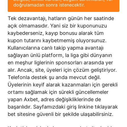
doğrulamadan sonra istenecektir.
Tek dezavantajı, hatların günün her saatinde
açık olmamasıdır. Yani siz bir kuponunuzu
kaybederseniz, kayıp bonusu alarak tüm
kupon tutarını kaybetmemiş oluyorsunuz.
Kullanıcılarına canlı takip yapma avantajı
sağlayan ünlü platform, la liga gibi dünyanın
en meşhur liglerinin sponsorları arasında yer
alır. Ancak, site, üyeleri için çözüm geliştiriyor.
Telefonla destek şu anda mevcut değil.
Üyelerinin keyif alarak kazanmaları için gerekli
ortamı sağlamak için sürekli güncellemeler
yapan Axbet, adres değişikliklerinde de
başarılıdır. Sayfamızdaki giriş linkine tıklayarak
bet sitesine güvenli bir şekilde ulaşabilirsiniz.