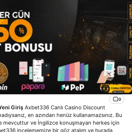
0
eni Giriş
Axbet336 Canlı Casino Discount
nadıysanız, en azından henüz kullanamazsınız. Bu
ilde mevcuttur ve İngilizce konuşmayan herkes için
Axbet336 incelememize bir göz atalım ve burada