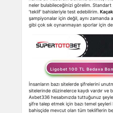
neler bulabileceğinizi görelim. Standart 
‘teklif’ bahisleriyle test edebilirim.
Kaçak
şampiyonalar için değil, aynı zamanda alt
gibi çok sık oynanmayan sporlar için de 
Ligobet 100 TL Bedava Bon
İnsanların bazı sitelerde şifrelerini unu
sitelerinde düzinelerce kaydı vardır v
Axbet336 hesabınızda tuttuğunuz şeyle
şifre talep etmek için bazı temel şeyleri 
bahisçide mevcut olan tüm tekliflerin 