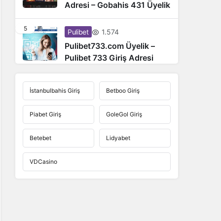
Adresi – Gobahis 431 Üyelik
5
1.574
Pulibet
Pulibet733.com Üyelik –
Pulibet 733 Giriş Adresi
İstanbulbahis Giriş
Betboo Giriş
Piabet Giriş
GoleGol Giriş
Betebet
Lidyabet
VDCasino