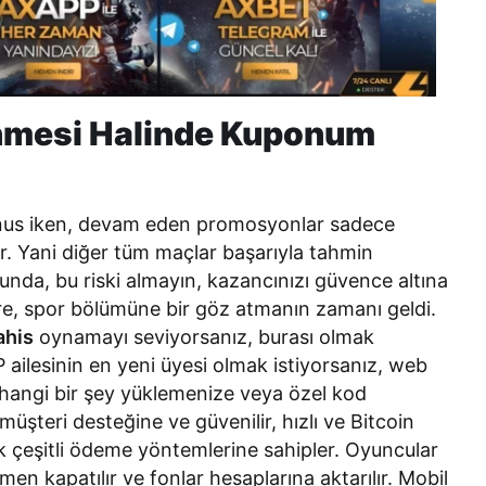
nmesi Halinde Kuponum
nus iken, devam eden promosyonlar sadece
. Yani diğer tüm maçlar başarıyla tahmin
unda, bu riski almayın, kazancınızı güvence altına
göre, spor bölümüne bir göz atmanın zamanı geldi.
ahis
oynamayı seviyorsanız, burası olmak
P ailesinin en yeni üyesi olmak istiyorsanız, web
hangi bir şey yüklemenize veya özel kod
şteri desteğine ve güvenilir, hızlı ve Bitcoin
ok çeşitli ödeme yöntemlerine sahipler. Oyuncular
en kapatılır ve fonlar hesaplarına aktarılır. Mobil