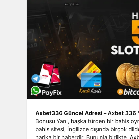
Axbet336 Güncel Adresi –
Axbet 336 Y
Bonusu Yani, başka türden bir bahis oy
bahis sitesi, İngilizce dışında birçok d
harika bir haberdir. Bununla birlikte, 