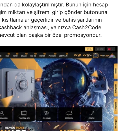
ndan da kolaylaştırılmıştır. Bunun için hesap
im miktarı ve şifremi girip gönder butonuna
i kısıtlamalar geçerlidir ve bahis şartlarının
 Cashback anlaşması, yalnızca Cash2Code
 mevcut olan başka bir özel promosyondur.