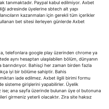
ak tanımaktadır. Paypal kabul edilmiyor. Axbet
iği adresinde üyelerine sbtech alt yapı
nıcıların kazanmaları için gerekli tüm içerikler
kullanan bet sitesi ilerleyen günlerde Axbet
a, telefonlara google play üzerinden chrome ya
itede aynı hesaptan ulaşılabilen bölüm, dünyanın
 da barındırıyor. Bahisçi her zaman birden fazla
kça iyi bir bölüme sahiptir. Bahis
iktarı iade edilmez. Axbet ilgili birimi formu
e sisteme girişlerini yapabilirler. Üyelik
ız ise; ana sayfa üzerinde bulunan üye ol butonuna
leri girmeniz yeterli olacaktır. Zira site haksız