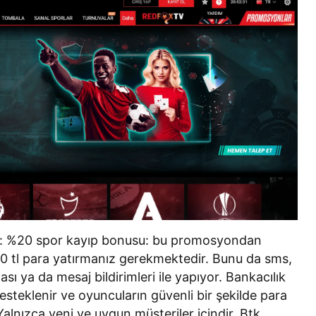
ır: %20 spor kayıp bonusu: bu promosyondan
20 tl para yatırmanız gerekmektedir. Bunu da sms,
sı ya da mesaj bildirimleri ile yapıyor. Bankacılık
steklenir ve oyuncuların güvenli bir şekilde para
alnızca yeni ve uygun müşteriler içindir. Btk