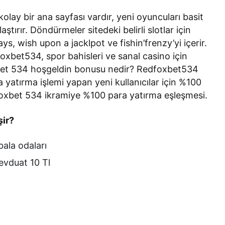
olay bir ana sayfası vardır, yeni oyuncuları basit
laştırır. Döndürmeler sitedeki belirli slotlar için
, wish upon a jacklpot ve fishin’frenzy’yi içerir.
oxbet534, spor bahisleri ve sanal casino için
oxbet 534 hoşgeldin bonusu nedir? Redfoxbet534
ra yatırma işlemi yapan yeni kullanıcılar için %100
oxbet 534 ikramiye %100 para yatırma eşleşmesi.
ir?
ala odaları
evduat 10 Tl