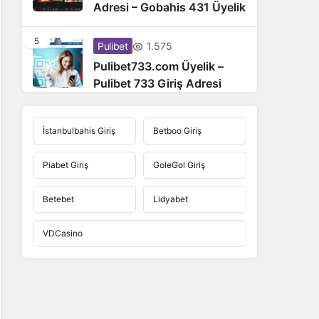
Adresi – Gobahis 431 Üyelik
5
1.575
Pulibet
Pulibet733.com Üyelik –
Pulibet 733 Giriş Adresi
İstanbulbahis Giriş
Betboo Giriş
Piabet Giriş
GoleGol Giriş
Betebet
Lidyabet
VDCasino