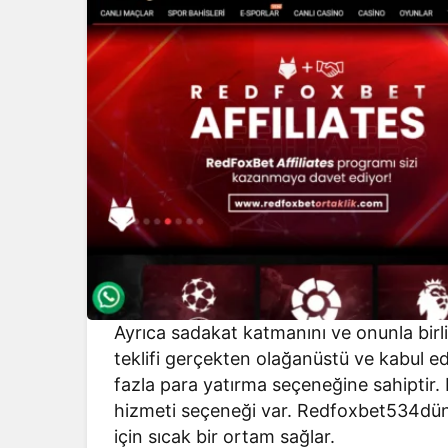
Ayrıca sadakat katmanını ve onunla birli
teklifi gerçekten olağanüstü ve kabul ed
fazla para yatırma seçeneğine sahiptir
hizmeti seçeneği var. Redfoxbet534düny
için sıcak bir ortam sağlar.