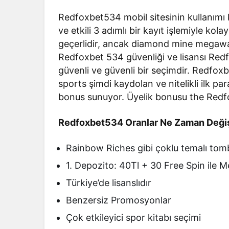
Redfoxbet534 mobil sitesinin kullanımı k
ve etkili 3 adımlı bir kayıt işlemiyle kolay
geçerlidir, ancak diamond mine megaways
Redfoxbet 534 güvenliği ve lisansı Redf
güvenli ve güvenli bir seçimdir. Redf
sports şimdi kaydolan ve nitelikli ilk pa
bonus sunuyor. Üyelik bonusu the Redf
Redfoxbet534 Oranlar Ne Zaman Değiş
Rainbow Riches gibi çoklu temalı tomb
1. Depozito: 40Tl + 30 Free Spin ile M
Türkiye’de lisanslıdır
Benzersiz Promosyonlar
Çok etkileyici spor kitabı seçimi