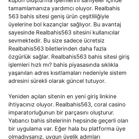
kupon oluşturma işlemlerini saniyeler içinde
tamamlamanıza yardımcı oluyor. Realbahis
563 bahis sitesi geniş ürün çeşitliliğiyle
üyelerine bol kazançlar sağlıyor. Bu avantaj
sayesinde Realbahis563 sitesini kullanıcılar
sevmektedir. Bu size sadece ücretsiz
Realbahis563 biletlerinden daha fazla
özgürlük sağlar. Realbahis563 bahis sitesi giriş
işlemleri hızlı mı? bahis piyasasında sıklıkla
yaşanılan adres kısıtlamaları nedeniyle sistem
adresini sürekli olarak güncel tutuyor.
Yeniden açılan sitenin en yeni giriş linkine
ihtiyacınız oluyor. Realbahis563, coral casino
imparatorluğunun bir parçasını oluşturur.
Yabancı bahis sitelerinin hepsinde geçerli olan
bir uygulama var. Eğer hala bu platforma üye
olmadıysanız, uygun üyelik adımları