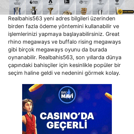
Realbahis563 yeni adres bilgileri üzerinden
birden fazla ödeme yöntemini kullanabilir ve
işlemlerinizi yapmaya başlayabilirsiniz. Great
rhino megaways ve buffalo rising megaways
gibi birçok megaways oyunu da burada
oynanabilir. Realbahis563, son yıllarda dünya
çapındaki bahisçiler için kesinlikle popüler bir
seçim haline geldi ve nedenini görmek kolay.