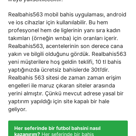
Realbahis563 mobil bahis uygulaması, android
ve ios cihazlar için kullanılabilir. Bu hem
profesyonel hem de liglerinin yanı sıra kadın
takımları (örneğin wnba) için oranları içerir.
Realbahis563, acentelerinin son derece cana
yakın ve bilgili olduğunu gördük. Realbahis563
yeni müşterilere hoş geldin teklifi, 10 tl bahis
yaptığınızda ücretsiz bahislerde 30tl’dir.
Realbahis 563 sitesi de zaman zaman erişim
engelleri ile maruz çıkaran siteler arasında
yerini almıştır. Çünkü mevcut adrese yasal bir
yaptırım yapıldığı için site kapalı bir hale
geliyor.
Her seferinde bir futbol bahsini nasıl
kazanırım?
Her seferinde bir bahis