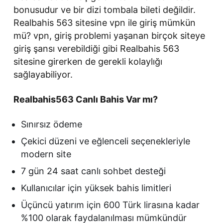
bonusudur ve bir dizi tombala bileti değildir.
Realbahis 563 sitesine vpn ile giriş mümkün
mü? vpn, giriş problemi yaşanan birçok siteye
giriş şansı verebildiği gibi Realbahis 563
sitesine girerken de gerekli kolaylığı
sağlayabiliyor.
Realbahis563 Canlı Bahis Var mı?
Sınırsız ödeme
Çekici düzeni ve eğlenceli seçenekleriyle
modern site
7 gün 24 saat canlı sohbet desteği
Kullanıcılar için yüksek bahis limitleri
Üçüncü yatırım için 600 Türk lirasına kadar
%100 olarak faydalanılması mümkündür