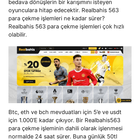
bedava dönüşlerin bir karışımını isteyen
oyunculara hitap edecektir. Realbahis 563
para çekme işlemleri ne kadar sürer?
Realbahis 563 para çekme işlemleri çok hızlı
olabilir.
Btc, eth ve bch mevduatları için 5’e ve usdt
için 1.000’E kadar çıkıyor. Bir Realbahis563
para çekme işleminin dahili olarak işlenmesi
normalde 24 saat sürer. Buna günlük 50tl