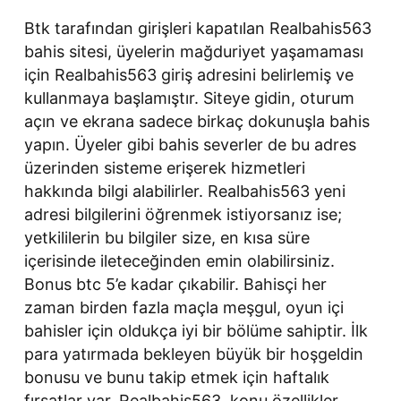
Btk tarafından girişleri kapatılan Realbahis563
bahis sitesi, üyelerin mağduriyet yaşamaması
için Realbahis563 giriş adresini belirlemiş ve
kullanmaya başlamıştır. Siteye gidin, oturum
açın ve ekrana sadece birkaç dokunuşla bahis
yapın. Üyeler gibi bahis severler de bu adres
üzerinden sisteme erişerek hizmetleri
hakkında bilgi alabilirler. Realbahis563 yeni
adresi bilgilerini öğrenmek istiyorsanız ise;
yetkililerin bu bilgiler size, en kısa süre
içerisinde ileteceğinden emin olabilirsiniz.
Bonus btc 5’e kadar çıkabilir. Bahisçi her
zaman birden fazla maçla meşgul, oyun içi
bahisler için oldukça iyi bir bölüme sahiptir. İlk
para yatırmada bekleyen büyük bir hoşgeldin
bonusu ve bunu takip etmek için haftalık
fırsatlar var. Realbahis563, konu özellikler