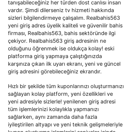
tanışabileceğiniz her türden dost canlısı insan
vardır. Şimdi dilerseniz tv hizmeti hakkında
sizleri bilgilendirmeye çalışalım. Realbahis563
yeni giriş adres üyelik kaliteli ve güvenilir bahis
firması, Realbahis563, bahis sektöründe ilgi
çekiyor. Realbahis563 giriş adresinin ne
olduğunu öğrenmek ise oldukça kolay! eski
platforma giriş yapmaya çalıştığınızda
karşınıza çıkan ilk uyarı ekranı, yeni ve güncel
giriş adresini görebileceğiniz ekrandır.
Hızlı bir şekilde tüm kuponlarınızı oluşturmanızı
sağlayan kolay platform, yeni özellikleri ve
yeni adresiyle sizlerle! yenilenen giriş adresi
tüm işlemlerinizi kolaylıkla yapmanızı
sağlarken, aynı zamanda daha fazla
iyileştirilen altyapı ve yeni teknik gelişmeleriyle