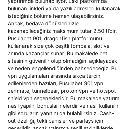
yaptırımda bulunabiliyor. Eski platformda
bulunan linkleri ya da yazılı adresleri kullanarak
istediğiniz bölüme hemen ulaşabilirsiniz.
Ancak, bedava dönüşlerinizle
kazanabileceğiniz maksimum tutar 2,50 tl’dir.
Pusulabet 901, dragonfish platformunu
kullanarak size çok çeşitli tombala, slot ve
anında kazançlar sunar. Bu makalede bet
sitesinin güvenilir olup olmadığını açıklayacak
ve neden engellendiğinden bahsedeceğiz. Bu
vpn uygulamaları arasında sıkça tercih
edilenlerden bazıları, Pusulabet 901 vpn,
zenmate, tunnelbear, proton vpn ve hotspot
shield vpn seçenekleridir. Bu makalede yatırım
nasıl yapılır, bonuslar nelerdir ve nasıl kullanılır
gibi soruların yanıtını da bulabilirsiniz. Cash-
out özelliği, tekli bahisler ve parlays için
geçerlidir, ancak yalnızca seçili etkinliklerde