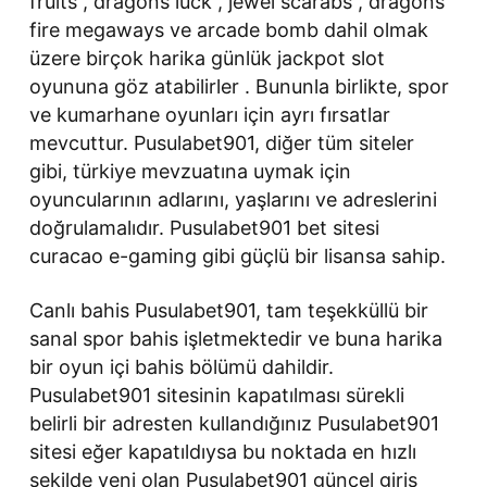
fruits , dragons luck , jewel scarabs , dragons
fire megaways ve arcade bomb dahil olmak
üzere birçok harika günlük jackpot slot
oyununa göz atabilirler . Bununla birlikte, spor
ve kumarhane oyunları için ayrı fırsatlar
mevcuttur. Pusulabet901, diğer tüm siteler
gibi, türkiye mevzuatına uymak için
oyuncularının adlarını, yaşlarını ve adreslerini
doğrulamalıdır. Pusulabet901 bet sitesi
curacao e-gaming gibi güçlü bir lisansa sahip.
Canlı bahis Pusulabet901, tam teşekküllü bir
sanal spor bahis işletmektedir ve buna harika
bir oyun içi bahis bölümü dahildir.
Pusulabet901 sitesinin kapatılması sürekli
belirli bir adresten kullandığınız Pusulabet901
sitesi eğer kapatıldıysa bu noktada en hızlı
şekilde yeni olan Pusulabet901 güncel giriş