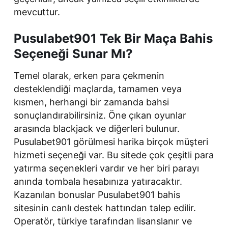
mevcuttur.
Pusulabet901 Tek Bir Maça Bahis
Seçeneği Sunar Mı?
Temel olarak, erken para çekmenin
desteklendiği maçlarda, tamamen veya
kısmen, herhangi bir zamanda bahsi
sonuçlandırabilirsiniz. Öne çıkan oyunlar
arasında blackjack ve diğerleri bulunur.
Pusulabet901 görülmesi harika birçok müşteri
hizmeti seçeneği var. Bu sitede çok çeşitli para
yatırma seçenekleri vardır ve her biri parayı
anında tombala hesabınıza yatıracaktır.
Kazanılan bonuslar Pusulabet901 bahis
sitesinin canlı destek hattından talep edilir.
Operatör, türkiye tarafından lisanslanır ve