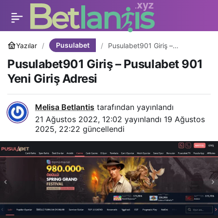
Pusulabet
Yazılar
Pusulabet901 Giriş –
Pusulabet 901 Yeni Giriş
Pusulabet901 Giriş – Pusulabet 901
Adresi
Yeni Giriş Adresi
Melisa Betlantis
tarafından yayınlandı
21 Ağustos 2022, 12:02
yayınlandı
19 Ağustos
2025, 22:22
güncellendi