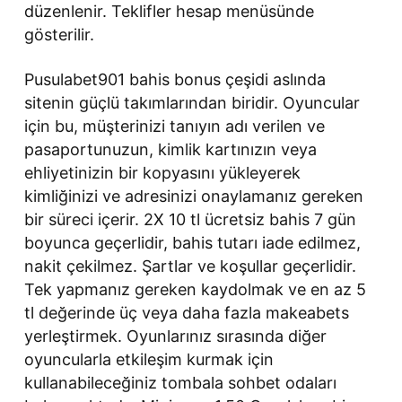
düzenlenir. Teklifler hesap menüsünde
gösterilir.
Pusulabet901 bahis bonus çeşidi aslında
sitenin güçlü takımlarından biridir. Oyuncular
için bu, müşterinizi tanıyın adı verilen ve
pasaportunuzun, kimlik kartınızın veya
ehliyetinizin bir kopyasını yükleyerek
kimliğinizi ve adresinizi onaylamanız gereken
bir süreci içerir. 2X 10 tl ücretsiz bahis 7 gün
boyunca geçerlidir, bahis tutarı iade edilmez,
nakit çekilmez. Şartlar ve koşullar geçerlidir.
Tek yapmanız gereken kaydolmak ve en az 5
tl değerinde üç veya daha fazla makeabets
yerleştirmek. Oyunlarınız sırasında diğer
oyuncularla etkileşim kurmak için
kullanabileceğiniz tombala sohbet odaları