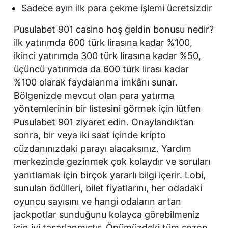
Sadece ayın ilk para çekme işlemi ücretsizdir
Pusulabet 901 casino hoş geldin bonusu nedir?
ilk yatırımda 600 türk lirasına kadar %100,
ikinci yatırımda 300 türk lirasına kadar %50,
üçüncü yatırımda da 600 türk lirası kadar
%100 olarak faydalanma imkânı sunar.
Bölgenizde mevcut olan para yatırma
yöntemlerinin bir listesini görmek için lütfen
Pusulabet 901 ziyaret edin. Onaylandıktan
sonra, bir veya iki saat içinde kripto
cüzdanınızdaki parayı alacaksınız. Yardım
merkezinde gezinmek çok kolaydır ve soruları
yanıtlamak için birçok yararlı bilgi içerir. Lobi,
sunulan ödülleri, bilet fiyatlarını, her odadaki
oyuncu sayısını ve hangi odaların artan
jackpotlar sunduğunu kolayca görebilmeniz
için iyi tasarlanmıştır. Önümüzdeki tüm sezon