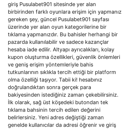
giriş Pusulabet901 sitesinde yer alan
birbirinden farklı oyunlara erişim için yapmanız
gereken şey, güncel Pusulabet901 sayfası
üzerinde yer alan oyun kategorilerine bir
tıklama yapmanızdır. Bu bahisler herhangi bir
pazarda kullanılabilir ve sadece kazançlar
hesaba iade edilir. Altyapı ayrıcalıkları, kolay
kupon oluşturma özellikleri, güvenlik önlemleri
ve geniş erişim yöntemleriyle bahis
tutkunlarının sıklıkla tercih ettiği bir platform
olma özelliği taşıyor. Tabii ki! hesabınız
doğrulandıktan sonra gerçek para
bakiyesinden istediğiniz zaman çekebilirsiniz.
İlk olarak, sağ üst köşedeki butondan tek
tıklama bahsinin tercih edilen değerini
belirlersiniz. Yeni adres değiştiği zaman
genelde kullanıcılar da adresi öğrenir ve giriş