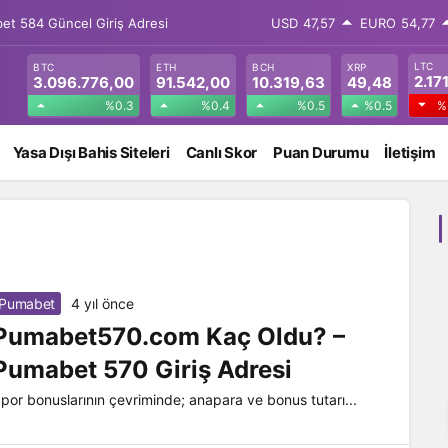
et 584 Güncel Giriş Adresi
USD
47,57
EURO
54,77
LTC
BTC
ETH
BCH
XRP
2.17
3.096.776,00
91.542,00
10.319,63
49,48
%0.3
%0.4
%0.5
%0.5
%
Yasa Dışı Bahis Siteleri
Canlı Skor
Puan Durumu
İletişim
Pumabet
4 yıl önce
Pumabet570.com Kaç Oldu? –
Pumabet 570 Giriş Adresi
por bonuslarının çevriminde; anapara ve bonus tutarı...