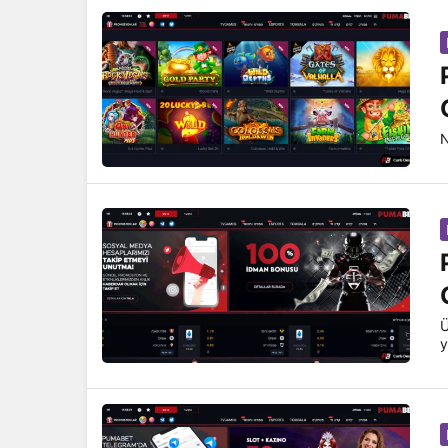
N
Ü
y