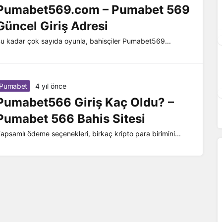
Pumabet569.com – Pumabet 569
Güncel Giriş Adresi
u kadar çok sayıda oyunla, bahisçiler Pumabet569...
Pumabet
4 yıl önce
Pumabet566 Giriş Kaç Oldu? –
Pumabet 566 Bahis Sitesi
apsamlı ödeme seçenekleri, birkaç kripto para birimini...