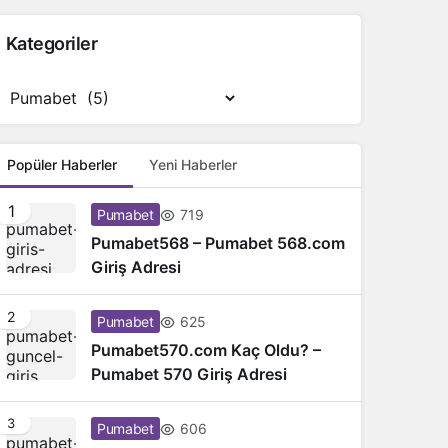
Kategoriler
Kategoriler
Popüler Haberler
Yeni Haberler
1
719
Pumabet
Pumabet568 – Pumabet 568.com
Giriş Adresi
2
625
Pumabet
Pumabet570.com Kaç Oldu? –
Pumabet 570 Giriş Adresi
3
606
Pumabet