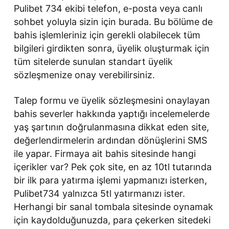
Pulibet 734 ekibi telefon, e-posta veya canlı
sohbet yoluyla sizin için burada. Bu bölüme de
bahis işlemleriniz için gerekli olabilecek tüm
bilgileri girdikten sonra, üyelik oluşturmak için
tüm sitelerde sunulan standart üyelik
sözleşmenize onay verebilirsiniz.
Talep formu ve üyelik sözleşmesini onaylayan
bahis severler hakkında yaptığı incelemelerde
yaş şartının doğrulanmasına dikkat eden site,
değerlendirmelerin ardından dönüşlerini SMS
ile yapar. Firmaya ait bahis sitesinde hangi
içerikler var? Pek çok site, en az 10tl tutarında
bir ilk para yatırma işlemi yapmanızı isterken,
Pulibet734 yalnızca 5tl yatırmanızı ister.
Herhangi bir sanal tombala sitesinde oynamak
için kaydolduğunuzda, para çekerken sitedeki