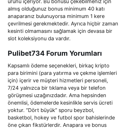
ürünü içeriyor. Bu bonusu çekebilmeniz için
almış olduğunuz bonus minimum 40 katı
anaparanız bulunuyorsa minimum 1 kere
çevrilmesi gerekmektedir. Ayrıca hiçbir zaman
kesinti olmamasını sağlamak için devasa bir
slot koleksiyonu da vardır.
Pulibet734 Forum Yorumları
Kapsamlı ödeme seçenekleri, birkaç kripto
para birimini (para yatırma ve çekme işlemleri
için) içerir ve müşteri hizmetleri personeli,
7/24 yalnızca bir tıklama veya bir telefon
görüşmesi uzağınızdadır. Ama hepsinden
önemlisi, ödemelerde kesinlikle servis ücreti
yoktur. “Dört büyük” sporu beyzbol,
basketbol, hokey ve futbol spor bahislerinde
öne çıkan fikstürlerdir. Anapara ve bonus