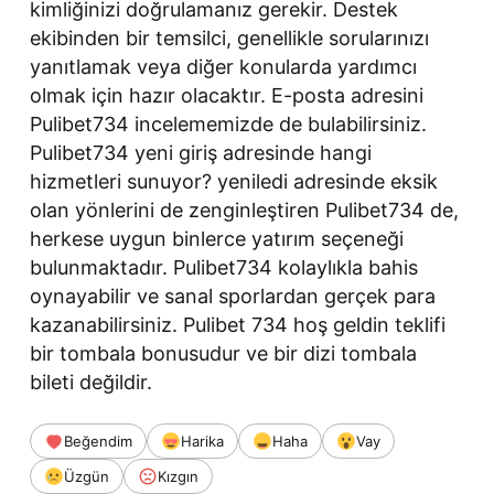
kimliğinizi doğrulamanız gerekir. Destek
ekibinden bir temsilci, genellikle sorularınızı
yanıtlamak veya diğer konularda yardımcı
olmak için hazır olacaktır. E-posta adresini
Pulibet734 incelememizde de bulabilirsiniz.
Pulibet734 yeni giriş adresinde hangi
hizmetleri sunuyor? yeniledi adresinde eksik
olan yönlerini de zenginleştiren Pulibet734 de,
herkese uygun binlerce yatırım seçeneği
bulunmaktadır. Pulibet734 kolaylıkla bahis
oynayabilir ve sanal sporlardan gerçek para
kazanabilirsiniz. Pulibet 734 hoş geldin teklifi
bir tombala bonusudur ve bir dizi tombala
bileti değildir.
Beğendim
Harika
Haha
Vay
Üzgün
Kızgın