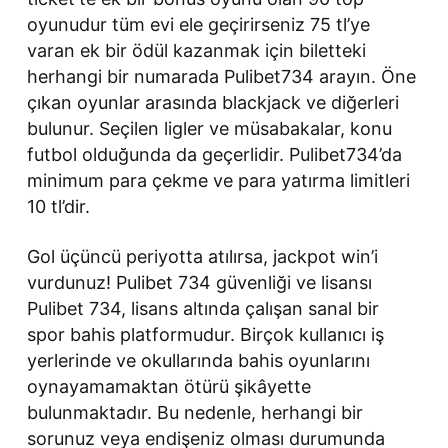
oyunudur tüm evi ele geçirirseniz 75 tl’ye
varan ek bir ödül kazanmak için biletteki
herhangi bir numarada Pulibet734 arayın. Öne
çıkan oyunlar arasında blackjack ve diğerleri
bulunur. Seçilen ligler ve müsabakalar, konu
futbol olduğunda da geçerlidir. Pulibet734’da
minimum para çekme ve para yatırma limitleri
10 tl’dir.
Gol üçüncü periyotta atılırsa, jackpot win’i
vurdunuz! Pulibet 734 güvenliği ve lisansı
Pulibet 734, lisans altında çalışan sanal bir
spor bahis platformudur. Birçok kullanıcı iş
yerlerinde ve okullarında bahis oyunlarını
oynayamamaktan ötürü şikâyette
bulunmaktadır. Bu nedenle, herhangi bir
sorunuz veya endişeniz olması durumunda