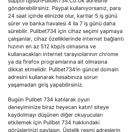
support@sunPulibet734.Co.Uk
adresine
gönderebilirsiniz. Paypal kullanıyorsanız, para
24 saat içinde elinizde olur, kartlar 5 iş günü
sürer ve banka havalesi 4 ila 7 iş günü daha
sürebilir. Pulibet734 için cihaz seçimi yapmaya
çalışanlar, cihaz özelliklerinde internet bağlantı
hızının en az 512 kbp/s olmasına ve
kullanacakları internet tarayıcılarının chrome
ya da firefox programlarına ait olmasına
dikkat etmelidir. Pulibet734’in güncel domain
adresini kullanarak hesabınıza sorun
yaşamadan giriş yapabilirsiniz.
Bugün Pulibet 734 katılarak oyun
deneyiminize biraz heyecan katın! siteye
kaydolmayı düşünen diğer okuyucuları
etkilemek için Pulibet 734 hakkındaki
görüşlerinizi paylaşın. Üstelik resmi adreslerin