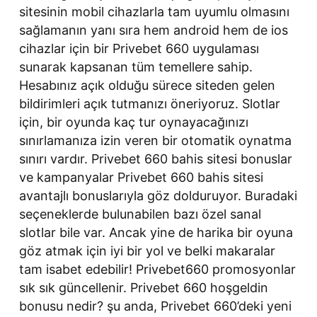
sitesinin mobil cihazlarla tam uyumlu olmasını
sağlamanın yanı sıra hem android hem de ios
cihazlar için bir Privebet 660 uygulaması
sunarak kapsanan tüm temellere sahip.
Hesabınız açık olduğu sürece siteden gelen
bildirimleri açık tutmanızı öneriyoruz. Slotlar
için, bir oyunda kaç tur oynayacağınızı
sınırlamanıza izin veren bir otomatik oynatma
sınırı vardır. Privebet 660 bahis sitesi bonuslar
ve kampanyalar Privebet 660 bahis sitesi
avantajlı bonuslarıyla göz dolduruyor. Buradaki
seçeneklerde bulunabilen bazı özel sanal
slotlar bile var. Ancak yine de harika bir oyuna
göz atmak için iyi bir yol ve belki makaralar
tam isabet edebilir! Privebet660 promosyonlar
sık sık güncellenir. Privebet 660 hoşgeldin
bonusu nedir? şu anda, Privebet 660’deki yeni