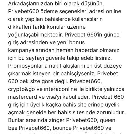
Arkadaşlarınızdan biri olarak düşünün.
Privebet660 ödeme seçenekleri adresi online
olarak yapılan bahislerde kullanıcıların
dikkatleri farklı konular üzerine
yoğunlaşabilmektedir. Privebet 660’in güncel
giriş adresinden ve yeni bonus
kampanyalarından hemen haberdar olmanız
için bu sayfayı güvenle takip edebilirsiniz.
Promosyonlarla nakit akışlarını en üst düzeye
çıkarmak isteyen bir bahisçiyseniz, Privebet
660 pek size göre değil. Privebet660,
crypto&go ve ınteraconline ile birlikte yalnızca
mastercard ve visa’yı kabul eder. Privebet 660
giriş için üyelik kaçka bahis sitelerinde üyelik
açmak genelde her bahis sitesinde zorunludur.
Bunlar arasında zinger Privebet660, queen
bee Privebet660, bounce Privebet660 ve