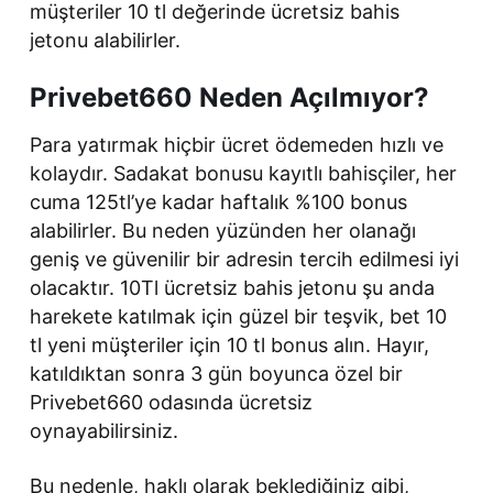
müşteriler 10 tl değerinde ücretsiz bahis
jetonu alabilirler.
Privebet660 Neden Açılmıyor?
Para yatırmak hiçbir ücret ödemeden hızlı ve
kolaydır. Sadakat bonusu kayıtlı bahisçiler, her
cuma 125tl’ye kadar haftalık %100 bonus
alabilirler. Bu neden yüzünden her olanağı
geniş ve güvenilir bir adresin tercih edilmesi iyi
olacaktır. 10Tl ücretsiz bahis jetonu şu anda
harekete katılmak için güzel bir teşvik, bet 10
tl yeni müşteriler için 10 tl bonus alın. Hayır,
katıldıktan sonra 3 gün boyunca özel bir
Privebet660 odasında ücretsiz
oynayabilirsiniz.
Bu nedenle, haklı olarak beklediğiniz gibi,