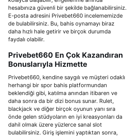
hesabınıza güvenli bir şekilde bağlanabilirsiniz.
E-posta adresini Privebet660 incelememizde
de bulabilirsiniz. Bu, bahis oynamayı biraz
daha hızlı hale getirir ve birçok durumda
faydalı olabilir.
Privebet660 En Çok Kazandıran
Bonuslarıyla Hizmette
Privebet660, kendine saygılı ve müşteri odaklı
herhangi bir spor bahis platformundan
beklendiği gibi, katılma anından itibaren ve
daha sonra da bir dizi bonus sunar. Rulet,
blackjack ve diğer birçok oyunun yanı sıra
önde gelen stüdyoların en iyi kreasyonları da
dahil olmak üzere yüzlerce sanal slot
bulabilirsiniz. Giriş işlemini yaptıktan sonra,