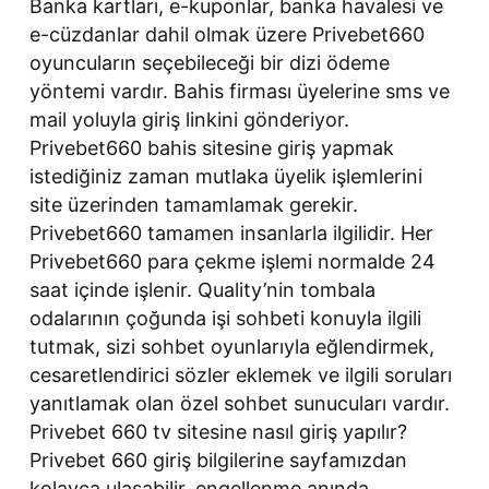
Banka kartları, e-kuponlar, banka havalesi ve
e-cüzdanlar dahil olmak üzere Privebet660
oyuncuların seçebileceği bir dizi ödeme
yöntemi vardır. Bahis firması üyelerine sms ve
mail yoluyla giriş linkini gönderiyor.
Privebet660 bahis sitesine giriş yapmak
istediğiniz zaman mutlaka üyelik işlemlerini
site üzerinden tamamlamak gerekir.
Privebet660 tamamen insanlarla ilgilidir. Her
Privebet660 para çekme işlemi normalde 24
saat içinde işlenir. Quality’nin tombala
odalarının çoğunda işi sohbeti konuyla ilgili
tutmak, sizi sohbet oyunlarıyla eğlendirmek,
cesaretlendirici sözler eklemek ve ilgili soruları
yanıtlamak olan özel sohbet sunucuları vardır.
Privebet 660 tv sitesine nasıl giriş yapılır?
Privebet 660 giriş bilgilerine sayfamızdan
kolayca ulaşabilir, engellenme anında