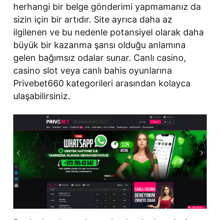
herhangi bir belge gönderimi yapmamanız da
sizin için bir artıdır. Site ayrıca daha az
ilgilenen ve bu nedenle potansiyel olarak daha
büyük bir kazanma şansı olduğu anlamına
gelen bağımsız odalar sunar. Canlı casino,
casino slot veya canlı bahis oyunlarına
Privebet660 kategorileri arasından kolayca
ulaşabilirsiniz.