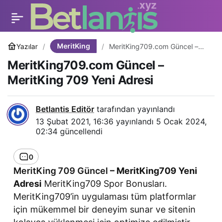
MeritKing
Yazılar
MeritKing709.com Güncel –
MeritKing 709 Yeni Adresi
MeritKing709.com Güncel –
MeritKing 709 Yeni Adresi
Betlantis Editör
tarafından yayınlandı
13 Şubat 2021, 16:36
yayınlandı
5 Ocak 2024,
02:34
güncellendi
0
MeritKing 709 Güncel
– MeritKing709 Yeni
Adresi
MeritKing709 Spor Bonusları.
MeritKing709’in uygulaması tüm platformlar
için mükemmel bir deneyim sunar ve sitenin