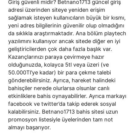
Giriş güvenli midir? Betnano1713 güncel giriş
adresi üzerinden siteye yeniden erişim
sağlamak isteyen kullanıcıların büyük bir kısmı,
yeni adres bilgilerinin güvenilir olup olmadığını
da sıklıkla araştırmaktadır. Ana bölüm playtech
yazılımını kullanıyor ancak sitede diğer en iyi
geliştiricilerden çok daha fazla başlık var.
Kazançlarınızı paraya çevirmeye hazır
olduğunuzda, kolayca 5tl veya üzeri (ve
50.000Tl’ye kadar) bir para çekme talebi
gönderebilirsiniz. Ayrıca, hareket halindeki
bahisçiler nerede olurlarsa olsunlar canlı
etkinliklere bahis oynayabilirler. Ayrıca markayı
facebook ve twitter’da takip ederek sosyal
kalabilirsiniz. Betnano1713 bahis sitesi uzun
promosyon listesiyle üyelerinden tam not
almayı başarıyor.