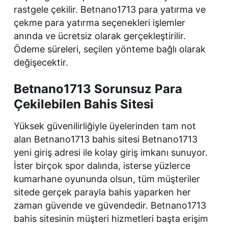
rastgele çekilir. Betnano1713 para yatırma ve
çekme para yatırma seçenekleri işlemler
anında ve ücretsiz olarak gerçekleştirilir.
Ödeme süreleri, seçilen yönteme bağlı olarak
değişecektir.
Betnano1713 Sorunsuz Para
Çekilebilen Bahis Sitesi
Yüksek güvenilirliğiyle üyelerinden tam not
alan Betnano1713 bahis sitesi Betnano1713
yeni giriş adresi ile kolay giriş imkanı sunuyor.
İster birçok spor dalında, isterse yüzlerce
kumarhane oyununda olsun, tüm müşteriler
sitede gerçek parayla bahis yaparken her
zaman güvende ve güvendedir. Betnano1713
bahis sitesinin müşteri hizmetleri başta erişim