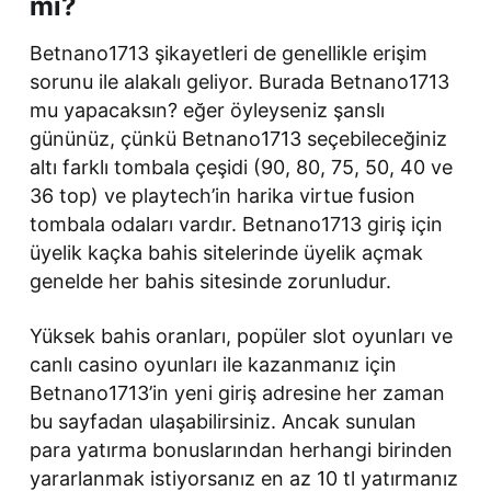
mı?
Betnano1713 şikayetleri de genellikle erişim
sorunu ile alakalı geliyor. Burada Betnano1713
mu yapacaksın? eğer öyleyseniz şanslı
gününüz, çünkü Betnano1713 seçebileceğiniz
altı farklı tombala çeşidi (90, 80, 75, 50, 40 ve
36 top) ve playtech’in harika virtue fusion
tombala odaları vardır. Betnano1713 giriş için
üyelik kaçka bahis sitelerinde üyelik açmak
genelde her bahis sitesinde zorunludur.
Yüksek bahis oranları, popüler slot oyunları ve
canlı casino oyunları ile kazanmanız için
Betnano1713’in yeni giriş adresine her zaman
bu sayfadan ulaşabilirsiniz. Ancak sunulan
para yatırma bonuslarından herhangi birinden
yararlanmak istiyorsanız en az 10 tl yatırmanız