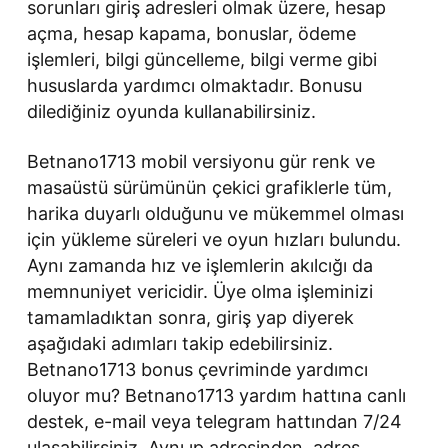
sorunları giriş adresleri olmak üzere, hesap
açma, hesap kapama, bonuslar, ödeme
işlemleri, bilgi güncelleme, bilgi verme gibi
hususlarda yardımcı olmaktadır. Bonusu
dilediğiniz oyunda kullanabilirsiniz.
Betnano1713 mobil versiyonu gür renk ve
masaüstü sürümünün çekici grafiklerle tüm,
harika duyarlı olduğunu ve mükemmel olması
için yükleme süreleri ve oyun hızları bulundu.
Aynı zamanda hız ve işlemlerin akılcığı da
memnuniyet vericidir. Üye olma işleminizi
tamamladıktan sonra, giriş yap diyerek
aşağıdaki adımları takip edebilirsiniz.
Betnano1713 bonus çevriminde yardımcı
oluyor mu? Betnano1713 yardım hattına canlı
destek, e-mail veya telegram hattından 7/24
ulaşabilirsiniz. Aynı ıp adresinden, adres