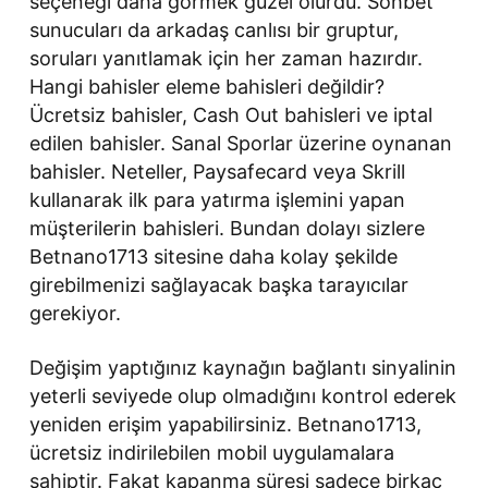
seçeneği daha görmek güzel olurdu. Sohbet
sunucuları da arkadaş canlısı bir gruptur,
soruları yanıtlamak için her zaman hazırdır.
Hangi bahisler eleme bahisleri değildir?
Ücretsiz bahisler, Cash Out bahisleri ve iptal
edilen bahisler. Sanal Sporlar üzerine oynanan
bahisler. Neteller, Paysafecard veya Skrill
kullanarak ilk para yatırma işlemini yapan
müşterilerin bahisleri. Bundan dolayı sizlere
Betnano1713 sitesine daha kolay şekilde
girebilmenizi sağlayacak başka tarayıcılar
gerekiyor.
Değişim yaptığınız kaynağın bağlantı sinyalinin
yeterli seviyede olup olmadığını kontrol ederek
yeniden erişim yapabilirsiniz. Betnano1713,
ücretsiz indirilebilen mobil uygulamalara
sahiptir. Fakat kapanma süresi sadece birkaç