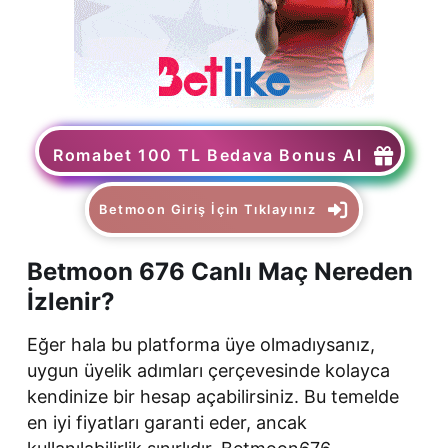
Romabet 100 TL Bedava Bonus Al
Betmoon Giriş İçin Tıklayınız
Betmoon 676 Canlı Maç Nereden
İzlenir?
Eğer hala bu platforma üye olmadıysanız,
uygun üyelik adımları çerçevesinde kolayca
kendinize bir hesap açabilirsiniz. Bu temelde
en iyi fiyatları garanti eder, ancak