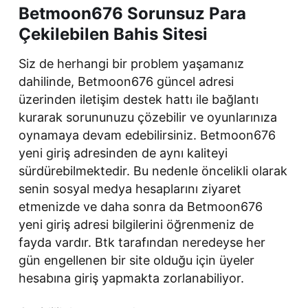
Betmoon676 Sorunsuz Para
Çekilebilen Bahis Sitesi
Siz de herhangi bir problem yaşamanız
dahilinde, Betmoon676 güncel adresi
üzerinden iletişim destek hattı ile bağlantı
kurarak sorununuzu çözebilir ve oyunlarınıza
oynamaya devam edebilirsiniz. Betmoon676
yeni giriş adresinden de aynı kaliteyi
sürdürebilmektedir. Bu nedenle öncelikli olarak
senin sosyal medya hesaplarını ziyaret
etmenizde ve daha sonra da Betmoon676
yeni giriş adresi bilgilerini öğrenmeniz de
fayda vardır. Btk tarafından neredeyse her
gün engellenen bir site olduğu için üyeler
hesabına giriş yapmakta zorlanabiliyor.