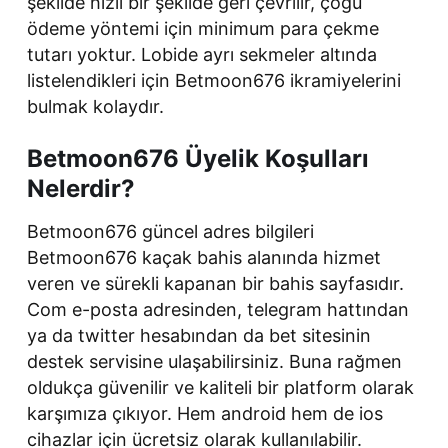
şekilde hızlı bir şekilde geri çevrilir, çoğu
ödeme yöntemi için minimum para çekme
tutarı yoktur. Lobide ayrı sekmeler altında
listelendikleri için Betmoon676 ikramiyelerini
bulmak kolaydır.
Betmoon676 Üyelik Koşulları
Nelerdir?
Betmoon676 güncel adres bilgileri
Betmoon676 kaçak bahis alanında hizmet
veren ve sürekli kapanan bir bahis sayfasıdır.
Com e-posta adresinden, telegram hattından
ya da twitter hesabından da bet sitesinin
destek servisine ulaşabilirsiniz. Buna rağmen
oldukça güvenilir ve kaliteli bir platform olarak
karşımıza çıkıyor. Hem android hem de ios
cihazlar için ücretsiz olarak kullanılabilir.