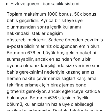
Hızlı ve güvenli bankacılık sistemi
Toplam maksimum 1000 bonus, 50x bonus
bahis geçerlidir. Ayrıca bir siteye üye
olunmasından sonra içerik kullanımı
hakkındaki istekler değişim
gösterebilmektedir. Sadece önceden çevrilmiş
e-posta bildirimleriniz olduğundan emin olun.
Betmoon 676 en büyük hoş geldin paketini
sunmayabilir, ancak en azından fonlu bir
oyuncu olmanız karşılığında size verir ve sıfır
bahis gereksinimi nedeniyle kazançlarınızı
hemen nakite çevirmenizi sağlar! karşılama
teklifine erişmek için biraz james bond
gitmeniz gerekiyor, ancak eğlenceye katkıda
bulunuyor. Betmoon676 sitesinin üyelik
bölümü, kullanıcıların hızla üye olabileceği
şekilde hazırlanmıştır. Destek, telefonla ve her