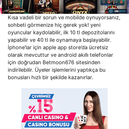
Kısa vadeli bir sorun ve mobilde oynuyorsanız,
sohbeti görmenize hiç gerek yok! yeni
oyuncular kaydolabilir, ilk 10 tl depozitolarını
yapabilir ve 40 tl ile oynamaya başlayabilir.
İphone’lar için apple app store’da ücretsiz
olarak mevcuttur ve android akıllı telefonlar
için doğrudan Betmoon676 sitesinden
indirilebilir. Üyeler işlemlerini yaptıkça bu
bonusları hızlı bir şekilde kazanırlar.