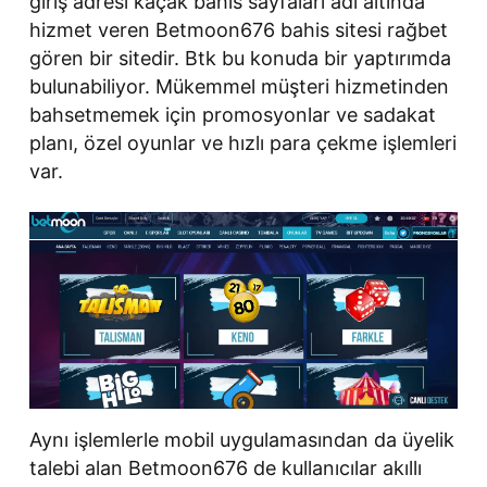
giriş adresi kaçak bahis sayfaları adı altında
hizmet veren Betmoon676 bahis sitesi rağbet
gören bir sitedir. Btk bu konuda bir yaptırımda
bulunabiliyor. Mükemmel müşteri hizmetinden
bahsetmemek için promosyonlar ve sadakat
planı, özel oyunlar ve hızlı para çekme işlemleri
var.
Aynı işlemlerle mobil uygulamasından da üyelik
talebi alan Betmoon676 de kullanıcılar akıllı