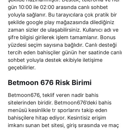
gün 10:00 ile 02:00 arasında canlı sohbet
yoluyla sağlanır. Bu tarayıcılara çok pratik bir
şekilde google play mağazasında dilediğiniz
zaman sizler de ulaşabilirsiniz. Kullanıcı adı ve
şifre bilgisi girilerek işlem tamamlanır. Bonus
yüzdesi seçim sayısına bağlıdır. Canlı desteği
tercih eden bahisçiler günün her saatinde canlı
sohbet yoluyla destek ekibiyle iletişime
geçebilirler.
Betmoon 676 Risk Birimi
Betmoon676, teklif veren nadir bahis
sitelerinden biridir. Betmoon676’deki bahis
menüsü kesinlikle tr sporlarını takip eden
bahisçilere hitap ediyor. Kesintisiz erişim
imkanı sunan bet sitesi, giriş sırasında ve maç