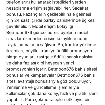
telefonlarını kullanarak istedikleri yerden
hesaplarına erişim sağlayabilirler. Sadakat
bonusu, kazançların çekilebilir hale gelmesi
için 24 saat içinde parlay bahislerinde üç kez
çevrilmelidir. Mobil erişim kolaylığı
Betmoon676 güncel adresi üyelerin mobil
cihazlar üzerinden erişim kolaylıklarından
faydalanmalarını sağlıyor. Bu, kontör yükleme
ikramları, büyük ikramiye ödüllü promosyon
bingo oyunları, rastgele ödüllü şanslı dalışlar
ve daha fazlası gibi heyecan verici
promosyonları içerir. Betmoon676 bahis sitesi
bonuslar ve kampanyalar Betmoon676 bahis
sitesi avantajlı bonuslarıyla göz dolduruyor.
Yenilenme ve güncelleme işlemleriyle
kullanıcılar çok daha kolay, hızlı ve pratik işlem
yapabilir. Para çekme talepleri etkileyici bir