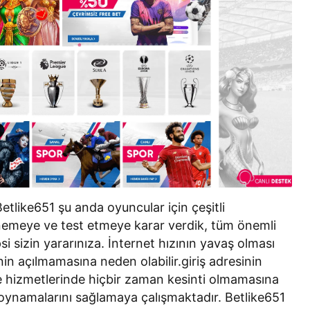
etlike651 şu anda oyuncular için çeşitli
enemeye ve test etmeye karar verdik, tüm önemli
i sizin yararınıza. İnternet hızının yavaş olması
in açılmamasına neden olabilir.giriş adresinin
ye hizmetlerinde hiçbir zaman kesinti olmamasına
ı oynamalarını sağlamaya çalışmaktadır. Betlike651