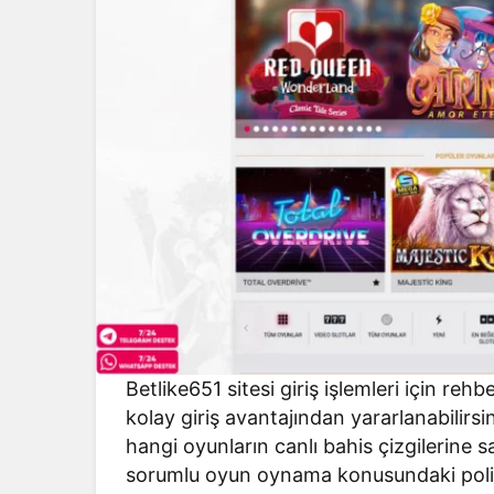
Betlike651 sitesi giriş işlemleri için reh
kolay giriş avantajından yararlanabilirsi
hangi oyunların canlı bahis çizgilerine s
sorumlu oyun oynama konusundaki politi