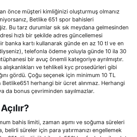
n önce müşteri kimliğinizi oluşturmuş olmanız
niyorsanız, Betlike 651 spor bahisleri
eğiz. Bu tarz durumlar sık sık meydana gelmesinden
dresi hızlı bir şekilde adres güncellemesi
bir banka kartı kullanarak günde en az 10 tl ve en
ediyseniz), telefonla ödeme yoluyla günde 10 ila 30
kütüphanesi bir avuç önemli kategoriye ayrılmıştır.
ışkanlıkları ve tehlikeli kyc prosedürleri gibi
ığını gördü. Çoğu seçenek için minimum 10 TL
n Betlike651 herhangi bir ücret alınmaz. Herhangi
 ya da bonus çevriminden sayılmazlar.
Açılır?
imum bahis limiti, zaman aşımı ve soğuma süreleri
, belirli süreler için para yatırmanızı engellemek