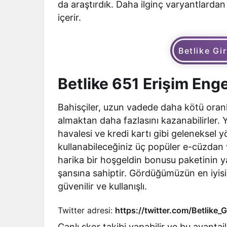
da araştırdık. Daha ilginç varyantlardan 
içerir.
Betlike Gir
Betlike 651 Erişim Engel
Bahisçiler, uzun vadede daha kötü ora
almaktan daha fazlasını kazanabilirler. 
havalesi ve kredi kartı gibi geleneksel 
kullanabileceğiniz üç popüler e-cüzdan 
harika bir hoşgeldin bonusu paketinin ya
şansına sahiptir. Gördüğümüzün en iyis
güvenilir ve kullanışlı.
Twitter adresi:
https://twitter.com/Betlike_G
Canlı skor takibi yapabilir ve bu avantaj