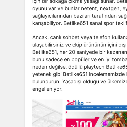
için bir sokağa çıkma yasağı sunar. Betl
oyunu var ve bunlar netent, nextgen, e
sağlayıcılarından bazıları tarafından sağ
karışabiliyor. Betlike651 sanal spor tek
Ancak, canlı sohbet veya telefon kullan
ulaşabilirsiniz ve ekip ürününün içini dış
Betlike651, her 20 saniyede bir kazanan
bunu sadece en popüler ve en iyi tombala s
neden değilse, ödüllü playtech Betlike6
yetenek gibi Betlike651 incelememizde 
bulundurun. Yasadışı olduğu ve ülkemiz
engelleniyor.