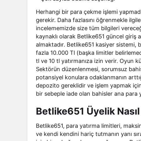
Herhangi bir para çekme işlemi yapmada
gerekir. Daha fazlasını öğrenmekle ilgile
incelememizde size tüm bilgileri verec
kaynaklı olarak Betlike651 güncel giriş a
almaktadır. Betlike651 kasiyer sistemi, 
fazla 10.000 Tl (başka limitler belirlem
tl ve 10 tl yatırmanıza izin verir. Oyun 
Sektörün düzenlenmesi, sorumsuz bahis al
potansiyel konulara odaklanmanın artt
depozito gereklidir ve işlem yapmak içi
bir sebeple iade olan bahisler ana para
Betlike651 Üyelik Nasıl 
Betlike651, para yatırma limitleri, maks
ve kendi kendini hariç tutmanın yanı sıra