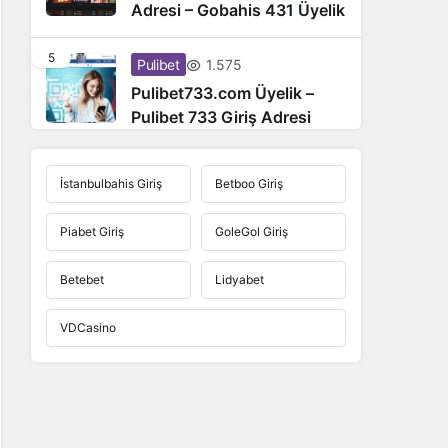
Adresi – Gobahis 431 Üyelik
5
1.575
Pulibet
Pulibet733.com Üyelik –
Pulibet 733 Giriş Adresi
İstanbulbahis Giriş
Betboo Giriş
Piabet Giriş
GoleGol Giriş
Betebet
Lidyabet
VDCasino