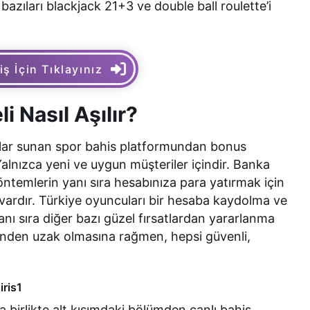
bazıları blackjack 21+3 ve double ball roulette’i
iş İçin Tıklayınız
i Nasıl Aşılır?
nlar sunan spor bahis platformundan bonus
Yalnızca yeni ve uygun müşteriler içindir. Banka
yöntemlerin yanı sıra hesabınıza para yatırmak için
vardır. Türkiye oyuncuları bir hesaba kaydolma ve
nı sıra diğer bazı güzel fırsatlardan yararlanma
inden uzak olmasına rağmen, hepsi güvenli,
iris1
la birlikte alt kısımdaki bölümden canlı bahis