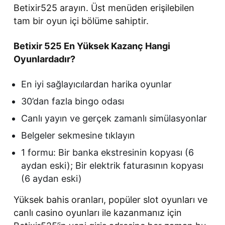
Betixir525 arayın. Üst menüden erişilebilen
tam bir oyun içi bölüme sahiptir.
Betixir 525 En Yüksek Kazanç Hangi
Oyunlardadır?
En iyi sağlayıcılardan harika oyunlar
30’dan fazla bingo odası
Canlı yayın ve gerçek zamanlı simülasyonlar
Belgeler sekmesine tıklayın
1 formu: Bir banka ekstresinin kopyası (6
aydan eski); Bir elektrik faturasının kopyası
(6 aydan eski)
Yüksek bahis oranları, popüler slot oyunları ve
canlı casino oyunları ile kazanmanız için