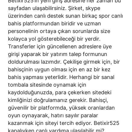
Betixir525’in yeni giriş adresine her zaman bu
sayfadan ulaşabilirsiniz. Şirket, skype
üzerinden canlı destek sunan birkaç spor canlı
bahis platformundan biridir ve uzman
personelinin ortaya çıkan sorunlarda size
kolayca yol gösterebileceği bir yerdir.
Transferler için güncellenen adreslere üye
girişi yaparak bir yatırım talep formunun
doldurulması lazımdır. Çekilişe girmek için, bir
bahisçinin uygun olması için en az bir kez
bahis yapması yeterlidir. Herhangi bir sanal
tombala sitesinde oynamak için
kaydolduğunuzda, para çekerken sitedeki
kimliğinizi doğrulamanız gerekir. Bahisçi,
güvenilir bir platformda, yüksek oranlardan
oyun oynayarak, hatırı sayılır paralar
kazanmak için siteyi tercih ediyor. Betixir525
kapalıyken canlı yardıma ulaşılabilir mi?