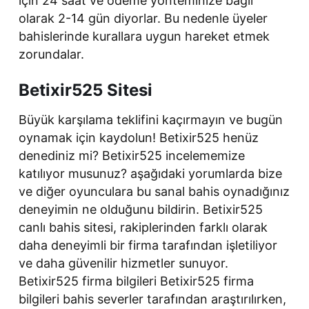
için 24 saat ve ödeme yönteminize bağlı
olarak 2-14 gün diyorlar. Bu nedenle üyeler
bahislerinde kurallara uygun hareket etmek
zorundalar.
Betixir525 Sitesi
Büyük karşılama teklifini kaçırmayın ve bugün
oynamak için kaydolun! Betixir525 henüz
denediniz mi? Betixir525 incelememize
katılıyor musunuz? aşağıdaki yorumlarda bize
ve diğer oyunculara bu sanal bahis oynadığınız
deneyimin ne olduğunu bildirin. Betixir525
canlı bahis sitesi, rakiplerinden farklı olarak
daha deneyimli bir firma tarafından işletiliyor
ve daha güvenilir hizmetler sunuyor.
Betixir525 firma bilgileri Betixir525 firma
bilgileri bahis severler tarafından araştırılırken,