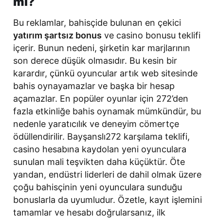
mi?
Bu reklamlar, bahisçide bulunan en çekici
yatırım şartsız bonus
ve casino bonusu teklifi
içerir. Bunun nedeni, şirketin kar marjlarının
son derece düşük olmasıdır. Bu kesin bir
karardır, çünkü oyuncular artık web sitesinde
bahis oynayamazlar ve başka bir hesap
açamazlar. En popüler oyunlar için 272’den
fazla etkinliğe bahis oynamak mümkündür, bu
nedenle yaratıcılık ve deneyim cömertçe
ödüllendirilir. Bayşanslı272 karşılama teklifi,
casino hesabına kaydolan yeni oyunculara
sunulan mali teşvikten daha küçüktür. Öte
yandan, endüstri liderleri de dahil olmak üzere
çoğu bahisçinin yeni oyunculara sunduğu
bonuslarla da uyumludur. Özetle, kayıt işlemini
tamamlar ve hesabı doğrularsanız, ilk