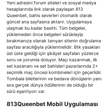
Yeni adresini forum siteleri ve sosyal medya
hesaplarında link olarak paylaşan 813
Queenbet, bahis severleri otomatik olarak
güncel ana sayfasına aktarır. Uygulamaya
ulaşmak bu kadar basitti. Tüm belgeler,
yüklemeden önce belgeleri sürükleyip
bırakmanıza olanak tanıyan sitenin doğrulama
sayfası aracılığıyla yüklenmelidir. Btk yasakları
üst üste geldiği için şikâyet sayfaları yüzlerce
soru ve yorumla doluyor. Maçı kazanmak, ilk
set kazananı ve set bahisleri pazarlarında 2+
seçimlik maç öncesi kombineleri için geçerlidir.
Tombala biletlerinin ve bedava dönüşlerin yanı
sıra gerçek dünya ödüllerinin de olduğu bir
sürü eşantiyon var.
813Queenbet Mobil Uygulaması