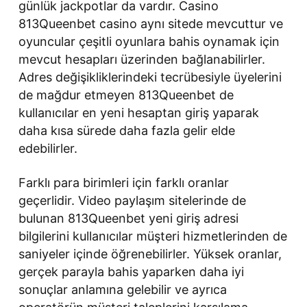
günlük jackpotlar da vardır. Casino
813Queenbet casino aynı sitede mevcuttur ve
oyuncular çeşitli oyunlara bahis oynamak için
mevcut hesapları üzerinden bağlanabilirler.
Adres değişikliklerindeki tecrübesiyle üyelerini
de mağdur etmeyen 813Queenbet de
kullanıcılar en yeni hesaptan giriş yaparak
daha kısa sürede daha fazla gelir elde
edebilirler.
Farklı para birimleri için farklı oranlar
geçerlidir. Video paylaşım sitelerinde de
bulunan 813Queenbet yeni giriş adresi
bilgilerini kullanıcılar müşteri hizmetlerinden de
saniyeler içinde öğrenebilirler. Yüksek oranlar,
gerçek parayla bahis yaparken daha iyi
sonuçlar anlamına gelebilir ve ayrıca