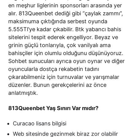
en meşhur liglerinin sponsorları arasında yer
alır. 813Queenbet dediği gibi “çaylak zammı”,
maksimuma çıktığında serbest oyunda
5.555Tl’ye kadar çıkabilir. Btk yabancı bahis
sitelerini tespit ederek engelliyor. Beyaz ve
grinin güçlü tonlarıyla, çok vanilyalı ama
bahisçiler için olumlu olduğunu düşünüyoruz.
Sohbet sunucuları ayrıca oyun oynar ve diğer
oyuncularla dostça rekabetin tadını
çıkarabilmeniz için turnuvalar ve yarışmalar
düzenler. Bunun gerekçelerini az önce
anlatmıştık.
813Queenbet Yaş Sınırı Var mıdır?
Curacao lisans bilgisi
Web sitesinde gezinmek biraz zor olabilir