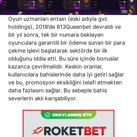
Oyun uzmanları entain (eski adıyla gvc
holdings), 2018’de 813Queenbet devraldı ve
bir yıl sonra, tek bir numara bekleyen
oyunculara garantili bir ödeme sunan bir para
çekme işlevi başlatarak sektörde bir ilk
olduğunu iddia etti. Bu süre içinde bonuslar
kazanca çevrilmelidir. Keskin oranlar,
kullanıcılara bahislerinde daha iyi getiri sağlar
ve bu, promosyon eksikliğini telafi etmekten
daha fazlasını sağlar. Bu sebeple bahis
severlerin aklı karışabiliyor.