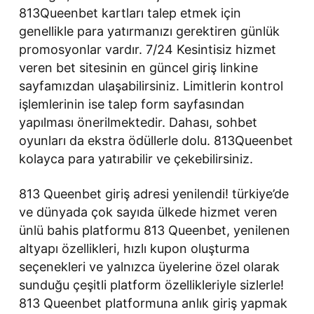
813Queenbet kartları talep etmek için
genellikle para yatırmanızı gerektiren günlük
promosyonlar vardır. 7/24 Kesintisiz hizmet
veren bet sitesinin en güncel giriş linkine
sayfamızdan ulaşabilirsiniz. Limitlerin kontrol
işlemlerinin ise talep form sayfasından
yapılması önerilmektedir. Dahası, sohbet
oyunları da ekstra ödüllerle dolu. 813Queenbet
kolayca para yatırabilir ve çekebilirsiniz.
813 Queenbet giriş adresi yenilendi! türkiye’de
ve dünyada çok sayıda ülkede hizmet veren
ünlü bahis platformu 813 Queenbet, yenilenen
altyapı özellikleri, hızlı kupon oluşturma
seçenekleri ve yalnızca üyelerine özel olarak
sunduğu çeşitli platform özellikleriyle sizlerle!
813 Queenbet platformuna anlık giriş yapmak