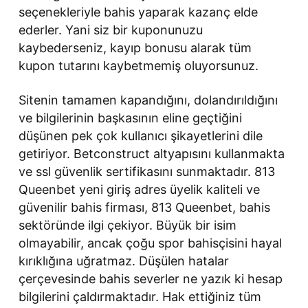
seçenekleriyle bahis yaparak kazanç elde
ederler. Yani siz bir kuponunuzu
kaybederseniz, kayıp bonusu alarak tüm
kupon tutarını kaybetmemiş oluyorsunuz.
Sitenin tamamen kapandığını, dolandırıldığını
ve bilgilerinin başkasının eline geçtiğini
düşünen pek çok kullanıcı şikayetlerini dile
getiriyor. Betconstruct altyapısını kullanmakta
ve ssl güvenlik sertifikasını sunmaktadır. 813
Queenbet yeni giriş adres üyelik kaliteli ve
güvenilir bahis firması, 813 Queenbet, bahis
sektöründe ilgi çekiyor. Büyük bir isim
olmayabilir, ancak çoğu spor bahisçisini hayal
kırıklığına uğratmaz. Düşülen hatalar
çerçevesinde bahis severler ne yazık ki hesap
bilgilerini çaldırmaktadır. Hak ettiğiniz tüm