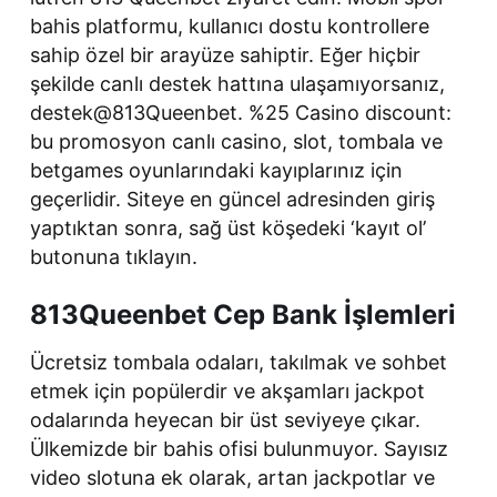
bahis platformu, kullanıcı dostu kontrollere
sahip özel bir arayüze sahiptir. Eğer hiçbir
şekilde canlı destek hattına ulaşamıyorsanız,
destek@813Queenbet. %25 Casino discount:
bu promosyon canlı casino, slot, tombala ve
betgames oyunlarındaki kayıplarınız için
geçerlidir. Siteye en güncel adresinden giriş
yaptıktan sonra, sağ üst köşedeki ‘kayıt ol’
butonuna tıklayın.
813Queenbet Cep Bank İşlemleri
Ücretsiz tombala odaları, takılmak ve sohbet
etmek için popülerdir ve akşamları jackpot
odalarında heyecan bir üst seviyeye çıkar.
Ülkemizde bir bahis ofisi bulunmuyor. Sayısız
video slotuna ek olarak, artan jackpotlar ve