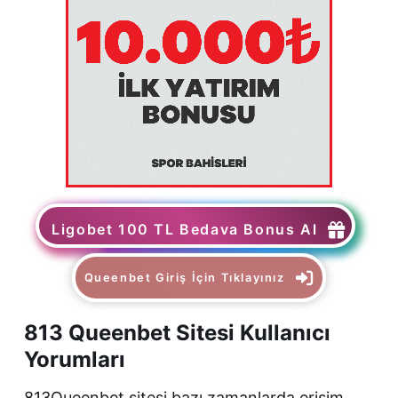
Ligobet 100 TL Bedava Bonus Al
Queenbet Giriş İçin Tıklayınız
813 Queenbet Sitesi Kullanıcı
Yorumları
813Queenbet sitesi bazı zamanlarda erişim