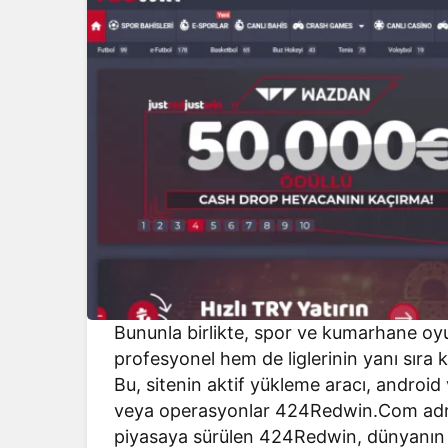
Bununla birlikte, spor ve kumarhane oyun
profesyonel hem de liglerinin yanı sıra k
Bu, sitenin aktif yükleme aracı, androi
veya operasyonlar 424Redwin.Com adres
piyasaya sürülen 424Redwin, dünyanın b