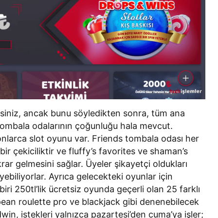
ksiniz, ancak bunu söyledikten sonra, tüm ana
e tombala odalarının çoğunluğu hala mevcut.
larca slot oyunu var. Friends tombala odası her
ir çekiciliktir ve fluffy’s favorites ve shaman’s
rar gelmesini sağlar. Üyeler şikayetçi oldukları
ebiliyorlar. Ayrıca gelecekteki oyunlar için
 biri 250tl’lik ücretsiz oyunda geçerli olan 25 farklı
ean roulette pro ve blackjack gibi denenebilecek
n, istekleri yalnızca pazartesi’den cuma’ya işler;