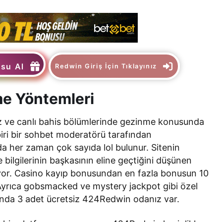
su Al
Redwin Giriş İçin Tıklayınız
e Yöntemleri
z ve canlı bahis bölümlerinde gezinme konusunda
iri bir sohbet moderatörü tarafından
a her zaman çok sayıda lol bulunur. Sitenin
 bilgilerinin başkasının eline geçtiğini düşünen
iriyor. Casino kayıp bonusundan en fazla bonusun 10
 Ayrıca gobsmacked ve mystery jackpot gibi özel
tında 3 adet ücretsiz 424Redwin odanız var.