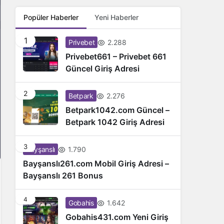
Popüler Haberler
Yeni Haberler
1
2.288
Privebet
Privebet661 – Privebet 661
Güncel Giriş Adresi
2
2.276
Betpark
Betpark1042.com Güncel –
Betpark 1042 Giriş Adresi
3
1.790
Bayşanslı
Bayşanslı261.com Mobil Giriş Adresi –
Bayşanslı 261 Bonus
4
1.642
Gobahis
Gobahis431.com Yeni Giriş