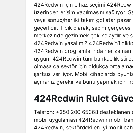
424Redwin için cihaz seçimi 424Redwin 
üzerinden erişim yapılmasını sağlıyor. 
veya sonuç/her iki takım gol atar pazar
geçerlidir. Tipik olarak, seçim çerçevesi
merkezinde gezinmek çok kolaydır ve sorul
424Redwin yasal mı? 424Redwin’i dikka
424Redwin programlarında her zaman ol
uygun. 424Redwin tüm bankacılık süreci 
olmasa da sektör için oldukça ortalamadı
şartsız veriliyor. Mobil cihazlarda oyu
açmanız gerekir ve bunu yapmak için norm
424Redwin Rulet Güven
Telefon: +350 200 65068 desteklenen di
mobil uygulaması 424Redwin mobil bahis 
424Redwin, sektördeki en iyi mobil bahi