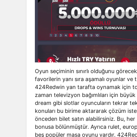
Oyun seçiminin sınırlı olduğunu görece
favorilerin yanı sıra aşamalı oyunlar v
424Redwin yan tarafta oynamak için ton
zaman televizyon bağımlıları için büyük b
dream gibi slotlar oyuncuların tekrar tek
konuları bu birime aktararak çözüm istey
önceden bilet satın alabilirsiniz. Bu, her
bonusa bölünmüştür. Ayrıca rulet, europ
beş popüler masa oyunu vardır. 424Redwi