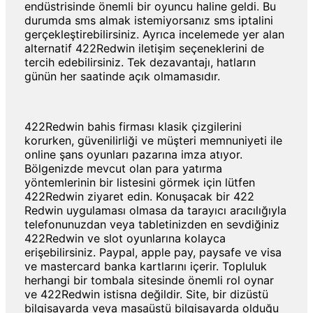
endüstrisinde önemli bir oyuncu haline geldi. Bu
durumda sms almak istemiyorsanız sms iptalini
gerçekleştirebilirsiniz. Ayrıca incelemede yer alan
alternatif 422Redwin iletişim seçeneklerini de
tercih edebilirsiniz. Tek dezavantajı, hatların
günün her saatinde açık olmamasıdır.
422Redwin bahis firması klasik çizgilerini
korurken, güvenilirliği ve müşteri memnuniyeti ile
online şans oyunları pazarına imza atıyor.
Bölgenizde mevcut olan para yatırma
yöntemlerinin bir listesini görmek için lütfen
422Redwin ziyaret edin. Konuşacak bir 422
Redwin uygulaması olmasa da tarayıcı aracılığıyla
telefonunuzdan veya tabletinizden en sevdiğiniz
422Redwin ve slot oyunlarına kolayca
erişebilirsiniz. Paypal, apple pay, paysafe ve visa
ve mastercard banka kartlarını içerir. Topluluk
herhangi bir tombala sitesinde önemli rol oynar
ve 422Redwin istisna değildir. Site, bir dizüstü
bilgisayarda veya masaüstü bilgisayarda olduğu