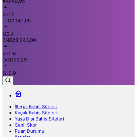
XRP
49,95
%-1.1
LTC
2.140,05
%0.4
BNB
28.243,00
%-0.6
DOGE
3,29
%-0.9
İllegal Bahis Siteleri
Kaçak Bahis Siteleri
Yasa Dışı Bahis Siteleri
Canlı Skor
Puan Durumu