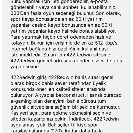
Bunu yapmak için ileti gönderebilir, e-posta
gönderebilir veya canlı sohbeti kullanabilirsiniz.
000’Dan fazla oyun seçeneği bulunur. Son olarak,
spor kayıp bonusunda en az 20 tl yatırım
yapanlar, casino kayıp bonusunda en az 50 tl
yatırım yapanlar kayıp halinde bonus alabiliyor.
Para yatırmak hiçbir ücret ödemeden hızlı ve
kolaydır. Bunun için erişimlerde en az 512 kbp/s
internet bağlantı hızı özelliğinin kullanılması
istenmektedir. Şu an için 422Redwin sitesine
422Redwin güncel adresi üzerinden sizler de giriş
yapabilirsiniz.
422Redwin giriş 422Redwin bahis sitesi genel
olarak birçok bahis sever tarafından üyelik
konusunda önerilen kaliteli siteler arasında
bulunuyor. Altyapısı betconstruct, lisanslı curacao
e-gaming olan deneyimli bahis bürosu tüm
güvenlik altyapısını sağlam bir şekilde kurmuştur.
Kasiyeri açın, para çekme sekmesini seçin ve
siteden kazancınızı çekin. İndirilecek 422Redwin
uygulaması yok. Bahisçiler türkiye spor
karşılaşmalarında %70’e kadar daha fazla