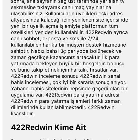
sonra, ana sayfanın sağ üst tarafında yer alan tv
sekmesine tıklayarak canlı maç yayınlarına
ulaşabilirsiniz. Kullanıcıların üyelikleri eski adres
altyapısında kalacağı için yenilenen site içerisinde
yeni bir üyelik açma işlemiyle platformun tüm
özellikleri yeniden kullanılabilir. 422Redwin ayrıca
canlı sohbet, e-posta ve sms ile 7/24
kullanılabilen harika bir müşteri destek hizmetine
sahiptir. Nabız bahsi üç periyoda bölünecek ve
zaman geçtikçe kazancınız artacaktır. İlk para
yatırmada bekleyen büyük bir hoşgeldin bonusu
ve bunu takip etmek için haftalık fırsatlar var.
422Redwin inceleme sonucu 422Redwin sanal
bahis incelemesi, çok iyi bir kararla sonuçlanıyor.
Yabancı bahis sitelerinin hepsinde geçerli olan bir
uygulama var. 422Redwin para yatırma adresi
422Redwin para yatırma işlemleri farklı zaman
dilimlerinde kullanılabilmektedir. 422Redwin,
lisanslıdır.
422Redwin Kime Ait